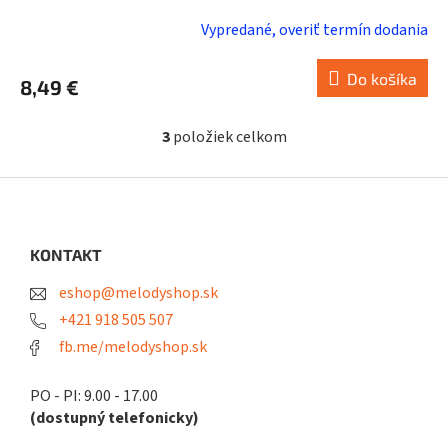
Vypredané, overiť termín dodania
Do košíka
8,49 €
3
položiek celkom
O
v
l
Z
á
á
d
p
a
ä
KONTAKT
c
t
i
eshop@melodyshop.sk
i
e
p
e
+421 918 505 507
r
fb.me/melodyshop.sk
v
k
y
PO - PI: 9.00 - 17.00
v
(dostupný telefonicky)
ý