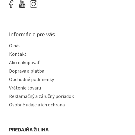
p
i
s
u
Informácie pre vás
O nás
Kontakt
Ako nakupovať
Doprava a platba
Obchodné podmienky
Vrátenie tovaru
Reklamačný a záručný poriadok
Osobné údaje a ich ochrana
PREDAJŇA ŽILINA