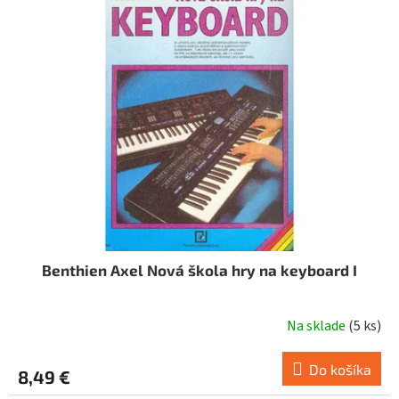
i
o
s
d
p
u
r
k
o
t
d
o
u
v
k
t
o
v
Benthien Axel Nová škola hry na keyboard I
Na sklade
(
5 ks
)
Do košíka
8,49 €