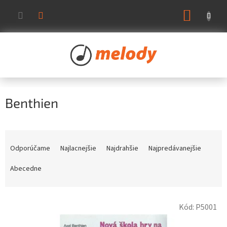
Prejsť
NÁKUP
na
KOŠÍK
obsah
Benthien
R
a
Odporúčame
Najlacnejšie
Najdrahšie
Najpredávanejšie
d
e
Abecedne
n
i
V
e
Kód:
P5001
ý
p
p
r