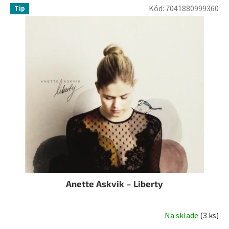
Kód:
7041880999360
Tip
Anette Askvik – Liberty
Na sklade
(
3 ks
)