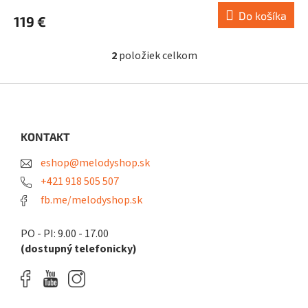
Do košíka
119 €
2
položiek celkom
O
v
l
Z
á
á
d
p
a
ä
KONTAKT
c
t
i
eshop@melodyshop.sk
i
e
p
e
+421 918 505 507
r
fb.me/melodyshop.sk
v
k
y
PO - PI: 9.00 - 17.00
v
(dostupný telefonicky)
ý
p
i
s