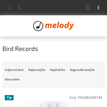
Prejsť
NÁKUP
na
KOŠÍK
obsah
Bird Records
R
a
Odporúčame
Najlacnejšie
Najdrahšie
Najpredávanejšie
d
e
Abecedne
n
i
V
e
Kód:
7041881000744
Tip
ý
p
p
r