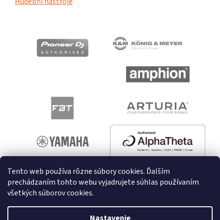
Hudební nástroje
Tento web používa rôzne súbory cookies. Ďalším
prechádzaním tohto webu vyjadrujete súhlas používaním
všetkých súborov cookies.
Vytvoril Shoptet
Nastavenie