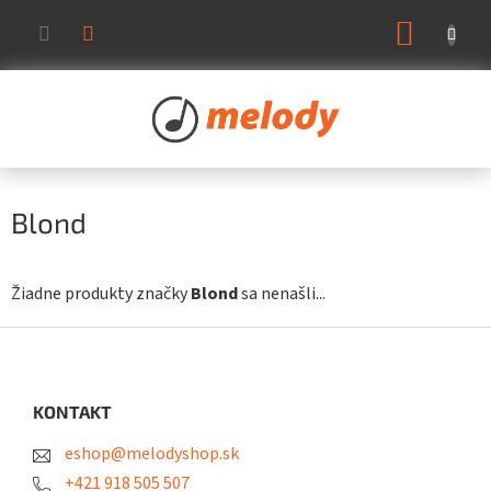
Prejsť
NÁKUP
na
KOŠÍK
obsah
Blond
Žiadne produkty značky
Blond
sa nenašli...
Z
á
p
ä
KONTAKT
t
eshop@melodyshop.sk
i
e
+421 918 505 507