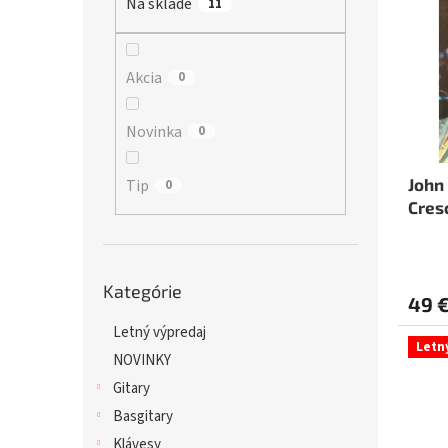
Na sklade
p
11
i
r
s
o
p
d
r
Akcia
0
u
o
k
d
Novinka
0
t
u
o
k
v
t
John
Tip
0
o
Cres
v
Preskočiť
Kategórie
kategórie
49 
Letný výpredaj
Letn
NOVINKY
Gitary
Basgitary
Klávesy