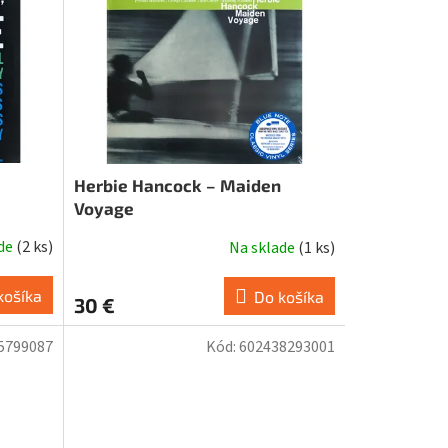
Herbie Hancock – Maiden
Voyage
ade
(
2 ks
)
Na sklade
(
1 ks
)
košíka
Do košíka
30 €
5799087
Kód:
602438293001