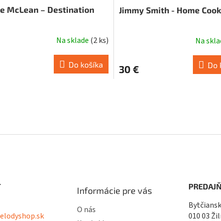
ie McLean – Destination
Jimmy Smith - Home Cooki
Na sklade
(
2 ks
)
Na skl
Do košíka
Do 
€
30 €
O
v
l
á
d
a
c
i
e
p
r
T
PREDAJŇ
Informácie pre vás
v
k
Bytčiansk
O nás
y
lodyshop.sk
010 03 Žil