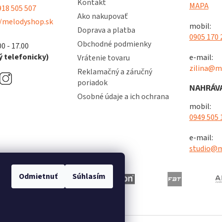
v
Kontakt
MAPA
18 505 507
ý
Ako nakupovať
p
/melodyshop.sk
mobil:
Doprava a platba
i
0905 170 
s
Obchodné podmienky
00 - 17.00
u
 telefonicky)
e-mail:
Vrátenie tovaru
zilina@m
Reklamačný a záručný
poriadok
NAHRÁVA
Osobné údaje a ich ochrana
mobil:
0949 505 
e-mail:
studio@m
Odmietnuť
Súhlasím