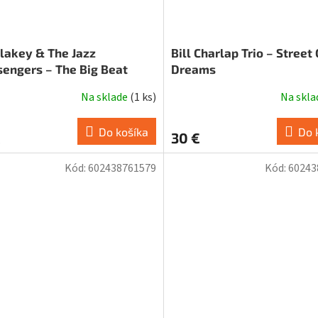
Blakey & The Jazz
Bill Charlap Trio – Street 
engers – The Big Beat
Dreams
Na sklade
(
1 ks
)
Na skl
Do košíka
Do 
€
30 €
Kód:
602438761579
Kód:
60243