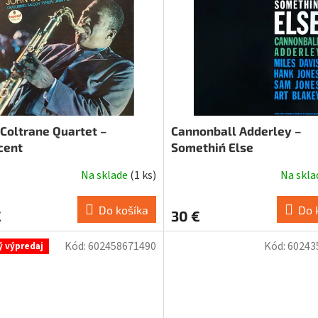
 Coltrane Quartet –
Cannonball Adderley –
cent
Somethin´ Else
Na sklade
(
1 ks
)
Na skl
Do košíka
Do 
€
30 €
Kód:
602458671490
Kód:
60243
ý výpredaj