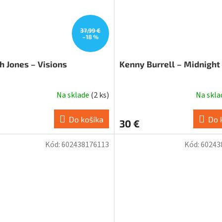
37,99 €
–18 %
h Jones – Visions
Kenny Burrell – Midnight
Na sklade
(
2 ks
)
Na skl
Do košíka
Do 
30 €
Kód:
602438176113
Kód:
60243