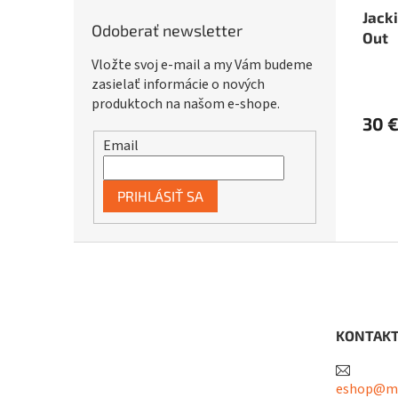
Jack
Odoberať newsletter
Out
Vložte svoj e-mail a my Vám budeme
zasielať informácie o nových
produktoch na našom e-shope.
30 
Email
PRIHLÁSIŤ SA
Z
á
p
ä
t
KONTAK
i
e
eshop@me