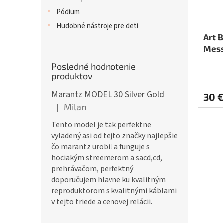
Pódium
Hudobné nástroje pre deti
Art 
Mess
Posledné hodnotenie
produktov
Marantz MODEL 30 Silver Gold
30 
Milan
|
Hodnotenie produktu je 5 z 5 hviezdičiek.
Tento model je tak perfektne
vyladený asi od tejto značky najlepšie
čo marantz urobil a funguje s
hociakým streemerom a sacd,cd,
prehrávačom, perfektný
doporučujem hlavne ku kvalitným
reproduktorom s kvalitnými káblami
v tejto triede a cenovej relácii.