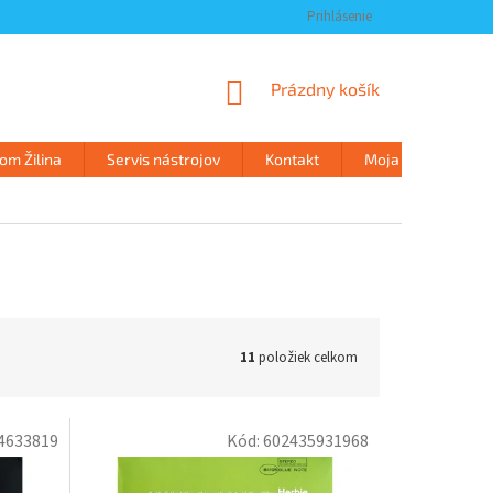
Prihlásenie
NÁKUPNÝ
Prázdny košík
KOŠÍK
m Žilina
Servis nástrojov
Kontakt
Moja objednávka
11
položiek celkom
4633819
Kód:
602435931968