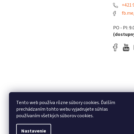
+421 9
fb.me
PO - PI: 9.
(dostupný
Tento web používa rôzne súbory cookies. Ďalším
prechádzaním tohto webu vyjadrujete súhlas
používaním všetkých súborov cookies.
Nastavenie