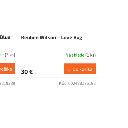
 Blue
Reuben Wilson – Love Bug
ade
(
3 ks
)
Na sklade
(
1 ks
)
košíka
Do košíka
30 €
8219339
Kód:
602438176182