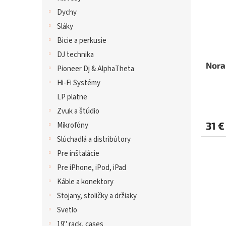
Dychy
Sláky
Bicie a perkusie
DJ technika
Nora
Pioneer Dj & AlphaTheta
Hi-Fi Systémy
LP platne
Zvuk a štúdio
31 €
Mikrofóny
Slúchadlá a distribútory
Pre inštalácie
Pre iPhone, iPod, iPad
Káble a konektory
Stojany, stoličky a držiaky
Svetlo
19" rack, cases