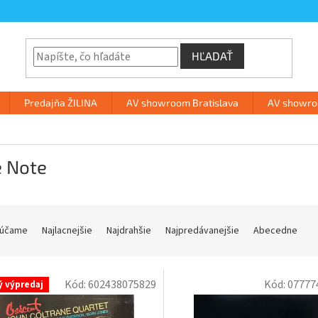
HĽADAŤ
Predajňa ŽILINA
AV showroom Bratislava
AV showroo
e Note
účame
Najlacnejšie
Najdrahšie
Najpredávanejšie
Abecedne
Kód:
602438075829
Kód:
07777
ý výpredaj