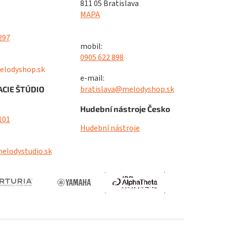
811 05 Bratislava
MAPA
297
mobil:
0905 622 898
elodyshop.sk
e-mail:
bratislava@melodyshop.sk
CIE ŠTÚDIO
Hudební nástroje Česko
101
Hudební nástroje
elodystudio.sk