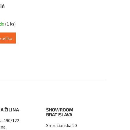
n´
ade
(
1 ks
)
košíka
A ŽILINA
SHOWROOM
BRATISLAVA
a 490/122
Smrečianska 20
ina