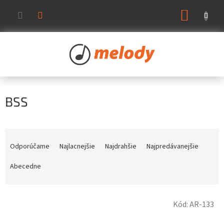
Prejsť
NÁKUP
na
KOŠÍK
obsah
BSS
R
a
Odporúčame
Najlacnejšie
Najdrahšie
Najpredávanejšie
d
e
Abecedne
n
i
V
e
Kód:
AR-133
ý
p
p
r