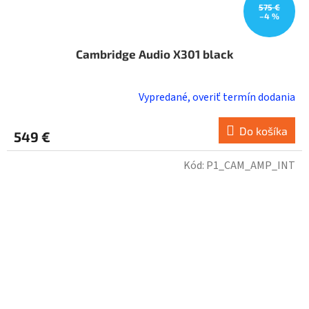
575 €
–4 %
Cambridge Audio X301 black
Vypredané, overiť termín dodania
Do košíka
549 €
Kód:
P1_CAM_AMP_INT