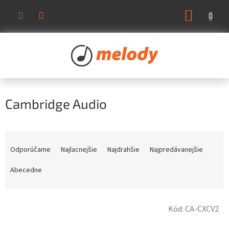
Prejsť
NÁKUP
na
KOŠÍK
obsah
Cambridge Audio
R
a
Odporúčame
Najlacnejšie
Najdrahšie
Najpredávanejšie
d
e
Abecedne
n
i
V
e
Kód:
CA-CXCV2
ý
p
p
r