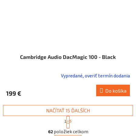
Cambridge Audio DacMagic 100 - Black
Vypredané, overiť termín dodania
Do košíka
199 €
NAČÍTAŤ 15 ĎALŠÍCH
S
1
5
t
O
r
62
položiek celkom
v
á