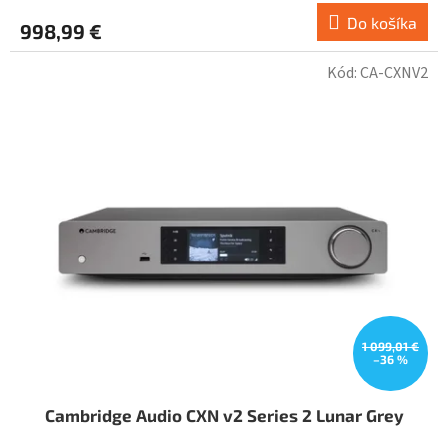
Do košíka
998,99 €
Kód:
CA-CXNV2
1 099,01 €
–36 %
Cambridge Audio CXN v2 Series 2 Lunar Grey