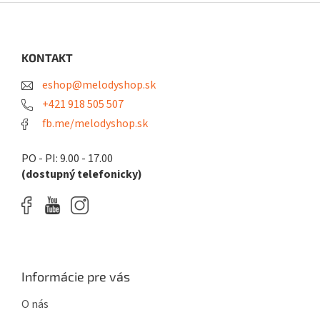
Z
á
p
ä
KONTAKT
t
eshop@melodyshop.sk
i
e
+421 918 505 507
fb.me/melodyshop.sk
PO - PI: 9.00 - 17.00
(dostupný telefonicky)
Informácie pre vás
O nás