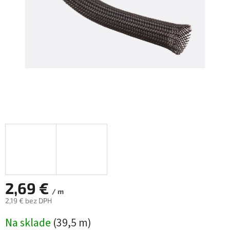
hviezdičiek.
2,69 €
/ m
2,19 € bez DPH
Jednotková
Na sklade
(
39,5 m
)
cena: