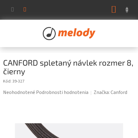
Prejsť
NÁKUP
na
KOŠÍK
obsah
CANFORD spletaný návlek rozmer 8,
čierny
Kód:
39-327
Priemerné
Neohodnotené
Podrobnosti hodnotenia
Značka:
Canford
hodnotenie
produktu
je
0,0
z
5