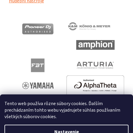
Hudební nástroje
Tento web používa rôzne súbory cookies. Ďalším
prechádzaním tohto webu vyjadrujete súhlas používaním
všetkých súborov cookies.
Vytvoril Shoptet
Nastavenie