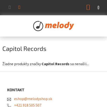
Prejsť
NÁKUP
na
KOŠÍK
obsah
Capitol Records
Žiadne produkty značky
Capitol Records
sa nenašli...
Z
á
p
ä
KONTAKT
t
eshop@melodyshop.sk
i
e
+421 918 505 507