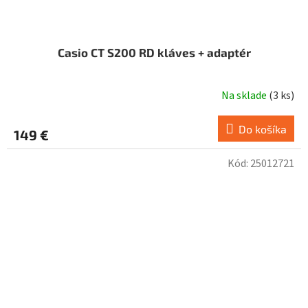
Casio CT S200 RD kláves + adaptér
Na sklade
(
3 ks
)
Do košíka
149 €
Kód:
25012721