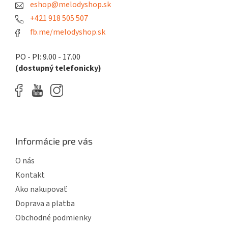
eshop@melodyshop.sk
i
e
p
e
+421 918 505 507
r
fb.me/melodyshop.sk
v
k
y
PO - PI: 9.00 - 17.00
v
(dostupný telefonicky)
ý
p
i
s
u
Informácie pre vás
O nás
Kontakt
Ako nakupovať
Doprava a platba
Obchodné podmienky