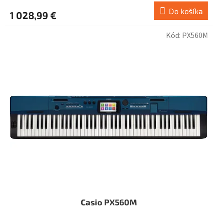
Do košíka
1 028,99 €
Kód:
PX560M
Casio PX560M