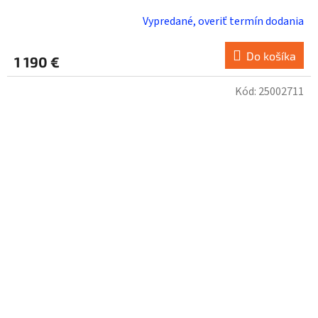
Vypredané, overiť termín dodania
Priemerné
hodnotenie
produktu
Do košíka
1 190 €
je
5,0
Kód:
25002711
z
5
hviezdičiek.