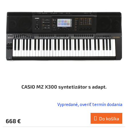
i
o
s
d
p
u
r
k
o
t
d
o
u
v
k
t
o
v
CASIO MZ X300 syntetizátor s adapt.
Vypredané, overiť termín dodania
Do košíka
668 €