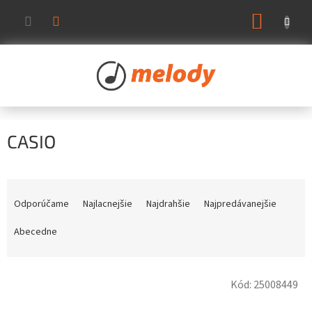
Prejsť
NÁKUP
na
KOŠÍK
obsah
CASIO
R
a
Odporúčame
Najlacnejšie
Najdrahšie
Najpredávanejšie
d
e
Abecedne
n
i
V
e
Kód:
25008449
ý
p
p
r