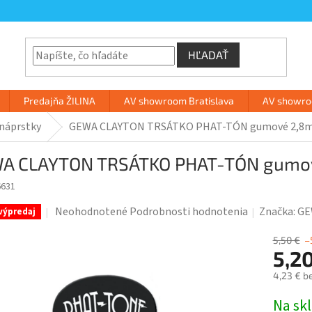
HĽADAŤ
Predajňa ŽILINA
AV showroom Bratislava
AV showroo
 náprstky
GEWA CLAYTON TRSÁTKO PHAT-TÓN gumové 2,8mm
A CLAYTON TRSÁTKO PHAT-TÓN gumov
6631
Priemerné
Neohodnotené
Podrobnosti hodnotenia
Značka:
GE
výpredaj
hodnotenie
produktu
5,50 €
–
5,2
je
0,0
4,23 € b
z
Jednotk
Na sk
5
cena: