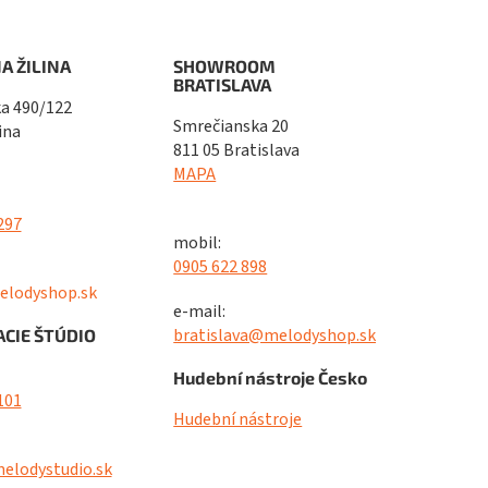
A ŽILINA
SHOWROOM
BRATISLAVA
a 490/122
Smrečianska 20
ina
811 05 Bratislava
MAPA
297
mobil:
0905 622 898
elodyshop.sk
e-mail:
bratislava@melodyshop.sk
CIE ŠTÚDIO
Hudební nástroje Česko
101
Hudební nástroje
elodystudio.sk