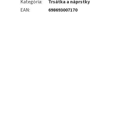
Kategória
:
Trsátka a náprstky
EAN
:
698693007170