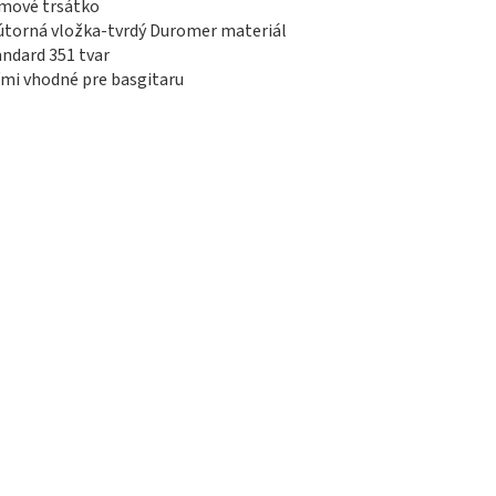
mové trsátko
útorná vložka-tvrdý Duromer materiál
andard 351 tvar
ľmi vhodné pre basgitaru