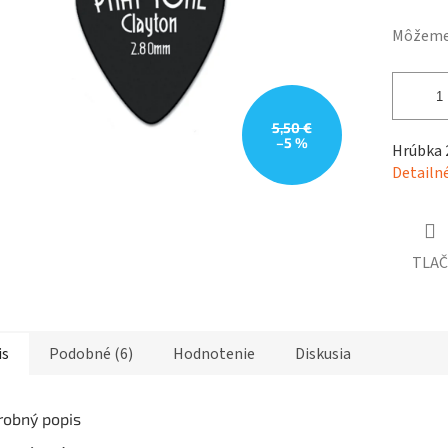
hviezdičiek.
Môžeme 
5,50 €
–5 %
Hrúbka
Detailn
TLAČ
is
Podobné (6)
Hodnotenie
Diskusia
robný popis