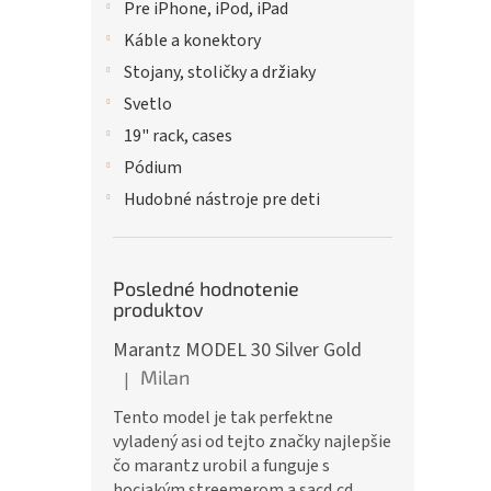
Pre iPhone, iPod, iPad
Káble a konektory
Stojany, stoličky a držiaky
Svetlo
19" rack, cases
Pódium
Hudobné nástroje pre deti
Posledné hodnotenie
produktov
Marantz MODEL 30 Silver Gold
Milan
|
Hodnotenie produktu je 5 z 5 hviezdičiek.
Tento model je tak perfektne
vyladený asi od tejto značky najlepšie
čo marantz urobil a funguje s
hociakým streemerom a sacd,cd,