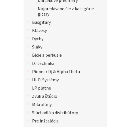
Darčekové predmety
Najpredávanejšie z kategórie
gitary
Basgitary
Klávesy
Dychy
Sláky
Bicie a perkusie
DJ technika
Pioneer Dj & AlphaTheta
Hi-Fi Systémy
LP platne
Zvuk a štúdio
Mikrofóny
Slúchadlá a distribútory
Pre inštalácie