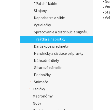
• Gu
"Patch" káble
• Vn
Stojany
• St
• Ve
Kapodastre a slide
Vysielačky
Spracovanie a distribúcia signálu
Trsátka a náprstky
Darčekové predmety
Handričky a čistiace prípravky
Náhradné diely
Gitarové náradie
Podnožky
Snímače
Ladičky
Metronómy
Noty