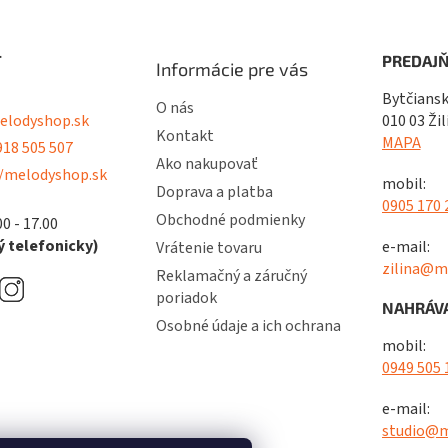
T
PREDAJŇ
Informácie pre vás
Bytčiansk
O nás
lodyshop.sk
010 03 Žil
Kontakt
MAPA
18 505 507
Ako nakupovať
/melodyshop.sk
mobil:
Doprava a platba
0905 170 
Obchodné podmienky
00 - 17.00
 telefonicky)
e-mail:
Vrátenie tovaru
zilina@m
Reklamačný a záručný
poriadok
NAHRÁVA
Osobné údaje a ich ochrana
mobil:
0949 505 
e-mail:
studio@m