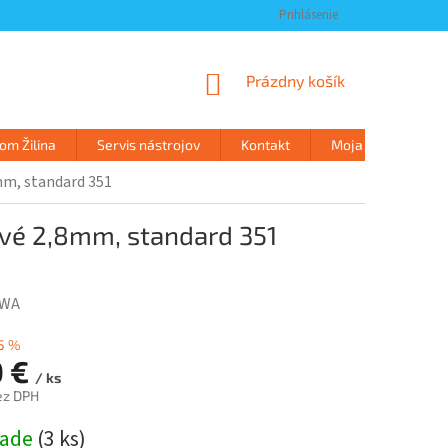
Prihlásenie
NÁKUPNÝ
Prázdny košík
KOŠÍK
m Žilina
Servis nástrojov
Kontakt
Moja objednávka
, standard 351
é 2,8mm, standard 351
WA
5 %
0 €
/ ks
ez DPH
ová
lade
(
3 ks
)