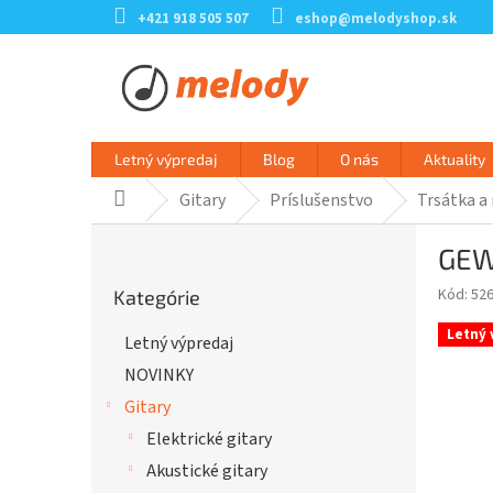
Prejsť
+421 918 505 507
eshop@melodyshop.sk
na
obsah
Letný výpredaj
Blog
O nás
Aktuality
Gitary
Príslušenstvo
Trsátka a
Domov
B
GEW
o
Preskočiť
č
Kód:
52
Kategórie
kategórie
n
ý
Letný 
Letný výpredaj
p
NOVINKY
a
n
Gitary
e
Elektrické gitary
l
Akustické gitary