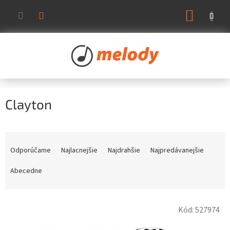
Prejsť
NÁKUP
na
KOŠÍK
obsah
Clayton
R
a
Odporúčame
Najlacnejšie
Najdrahšie
Najpredávanejšie
d
e
Abecedne
n
i
V
e
Kód:
527974
ý
p
p
r