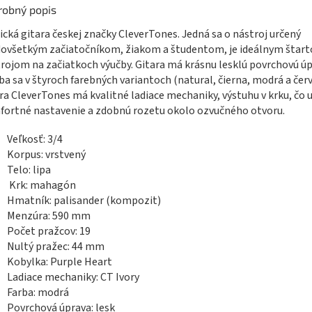
robný popis
ická gitara českej značky CleverTones. Jedná sa o nástroj určený
ovšetkým začiatočníkom, žiakom a študentom, je ideálnym štar
rojom na začiatkoch výučby. Gitara má krásnu lesklú povrchovú úp
ba sa v štyroch farebných variantoch (natural, čierna, modrá a čer
ra CleverTones má kvalitné ladiace mechaniky, výstuhu v krku, čo
ortné nastavenie a zdobnú rozetu okolo ozvučného otvoru.
Veľkosť: 3/4
Korpus: vrstvený
Telo: lipa
Krk: mahagón
Hmatník: palisander (kompozit)
Menzúra: 590 mm
Počet pražcov: 19
Nultý pražec: 44 mm
Kobylka: Purple Heart
Ladiace mechaniky: CT Ivory
Farba: modrá
Povrchová úprava: lesk