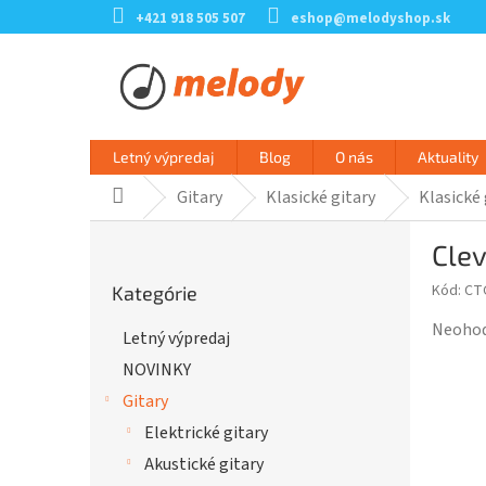
Prejsť
+421 918 505 507
eshop@melodyshop.sk
na
obsah
Letný výpredaj
Blog
O nás
Aktuality
Gitary
Klasické gitary
Klasické 
Domov
B
Clev
o
Preskočiť
č
Kód:
CT
Kategórie
kategórie
n
ý
Prieme
Neoho
Letný výpredaj
p
hodnot
NOVINKY
a
produk
n
je
Gitary
e
0,0
Elektrické gitary
l
z
Akustické gitary
5