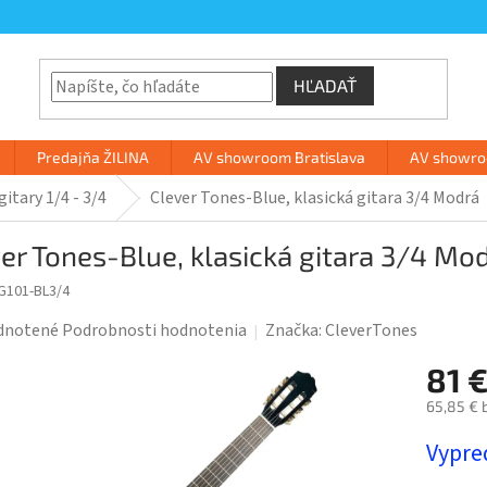
HĽADAŤ
Predajňa ŽILINA
AV showroom Bratislava
AV showroo
gitary 1/4 - 3/4
Clever Tones-Blue, klasická gitara 3/4 Modrá
er Tones-Blue, klasická gitara 3/4 Mo
G101-BL3/4
rné
dnotené
Podrobnosti hodnotenia
Značka:
CleverTones
enie
81 
tu
65,85 € 
Jednotk
Vypre
cena: