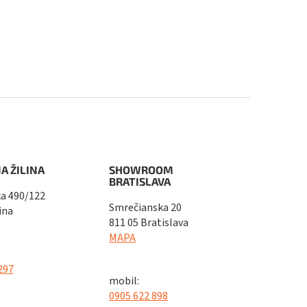
A ŽILINA
SHOWROOM
BRATISLAVA
a 490/122
Smrečianska 20
ina
811 05 Bratislava
MAPA
297
mobil:
0905 622 898