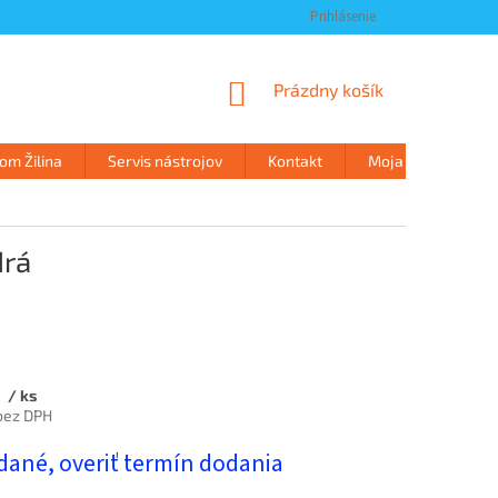
Prihlásenie
NÁKUPNÝ
Prázdny košík
KOŠÍK
m Žilina
Servis nástrojov
Kontakt
Moja objednávka
drá
€
/ ks
bez DPH
ová
dané, overiť termín dodania