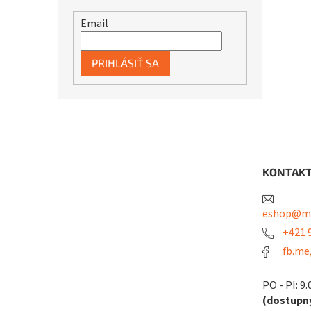
Email
PRIHLÁSIŤ SA
Z
á
p
ä
t
KONTAK
i
e
eshop@me
+421 9
fb.me
PO - PI: 9.
(dostupný