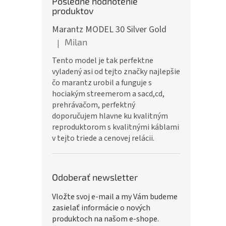
Posledné hodnotenie
produktov
Marantz MODEL 30 Silver Gold
Milan
|
Hodnotenie produktu je 5 z 5 hviezdičiek.
Tento model je tak perfektne
vyladený asi od tejto značky najlepšie
čo marantz urobil a funguje s
hociakým streemerom a sacd,cd,
prehrávačom, perfektný
doporučujem hlavne ku kvalitným
reproduktorom s kvalitnými káblami
v tejto triede a cenovej relácii.
Odoberať newsletter
Vložte svoj e-mail a my Vám budeme
zasielať informácie o nových
produktoch na našom e-shope.