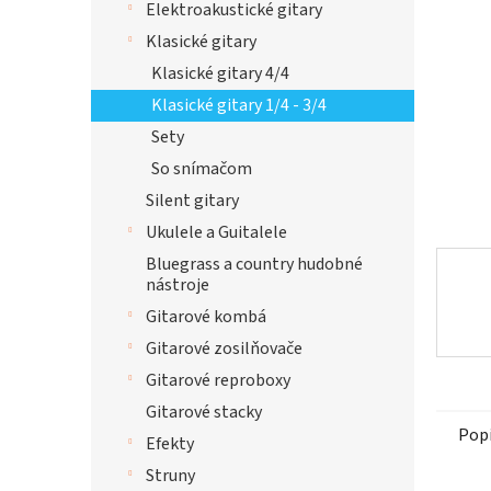
Elektroakustické gitary
hviezdi
Klasické gitary
Klasické gitary 4/4
Klasické gitary 1/4 - 3/4
Sety
So snímačom
Silent gitary
Ukulele a Guitalele
Bluegrass a country hudobné
nástroje
Gitarové kombá
Gitarové zosilňovače
Gitarové reproboxy
Gitarové stacky
Pop
Efekty
Struny