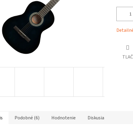
čiek.
Detailn
TLAČ
is
Podobné (6)
Hodnotenie
Diskusia