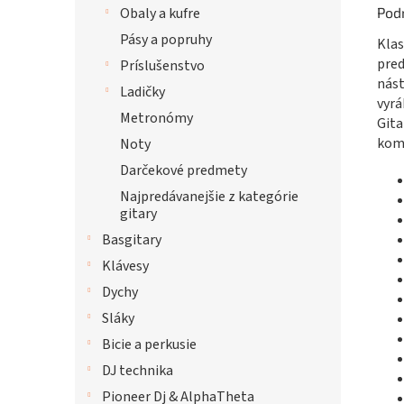
Pod
Obaly a kufre
Pásy a popruhy
Klas
pred
Príslušenstvo
nást
Ladičky
vyrá
Metronómy
Gita
komf
Noty
Darčekové predmety
Najpredávanejšie z kategórie
gitary
Basgitary
Klávesy
Dychy
Sláky
Bicie a perkusie
DJ technika
Pioneer Dj & AlphaTheta