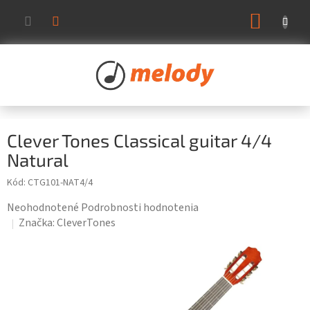
Prejsť
NÁKUP
na
KOŠÍK
obsah
Clever Tones Classical guitar 4/4
Natural
Kód:
CTG101-NAT4/4
Priemerné
Neohodnotené
Podrobnosti hodnotenia
hodnotenie
Značka:
CleverTones
produktu
je
0,0
z
5