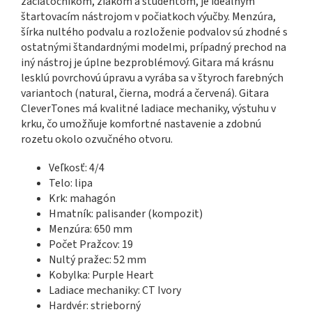
začiatočníkom, žiakom a študentom, je ideálnym
štartovacím nástrojom v počiatkoch výučby. Menzúra,
šírka nultého podvalu a rozloženie podvalov sú zhodné s
ostatnými štandardnými modelmi, prípadný prechod na
iný nástroj je úplne bezproblémový. Gitara má krásnu
lesklú povrchovú úpravu a vyrába sa v štyroch farebných
variantoch (natural, čierna, modrá a červená). Gitara
CleverTones má kvalitné ladiace mechaniky, výstuhu v
krku, čo umožňuje komfortné nastavenie a zdobnú
rozetu okolo ozvučného otvoru.
Veľkosť: 4/4
Telo: lipa
Krk: mahagón
Hmatník: palisander (kompozit)
Menzúra: 650 mm
Počet Pražcov: 19
Nultý pražec: 52 mm
Kobylka: Purple Heart
Ladiace mechaniky: CT Ivory
Hardvér: strieborný