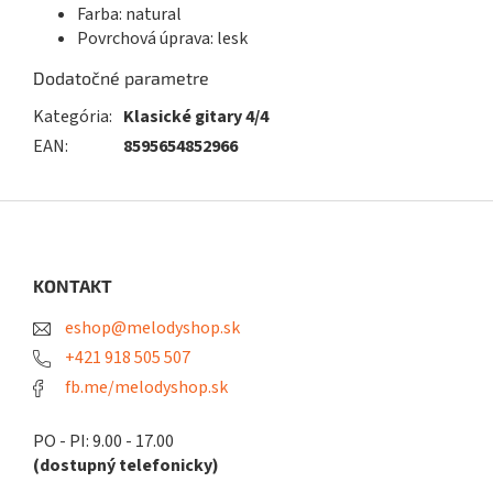
Farba: natural
Povrchová úprava: lesk
Dodatočné parametre
Kategória
:
Klasické gitary 4/4
EAN
:
8595654852966
Z
á
p
ä
KONTAKT
t
eshop@melodyshop.sk
i
e
+421 918 505 507
fb.me/melodyshop.sk
PO - PI: 9.00 - 17.00
(dostupný telefonicky)