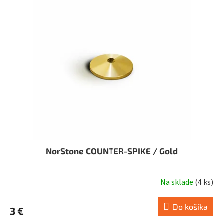
i
o
s
d
p
u
r
k
o
t
d
o
u
v
k
t
o
v
NorStone COUNTER-SPIKE / Gold
Na sklade
(
4 ks
)
Do košíka
3 €