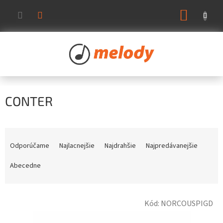
Prejsť
NÁKUP
na
KOŠÍK
obsah
CONTER
R
a
Odporúčame
Najlacnejšie
Najdrahšie
Najpredávanejšie
d
e
Abecedne
n
i
V
e
Kód:
NORCOUSPIGD
ý
p
p
r