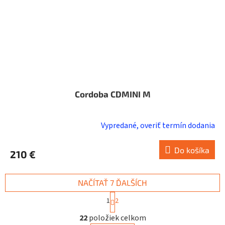
Cordoba CDMINI M
Vypredané, overiť termín dodania
Priemerné
hodnotenie
produktu
Do košíka
210 €
je
4,5
z
NAČÍTAŤ 7 ĎALŠÍCH
5
S
1
2
hviezdičiek.
t
O
r
22
položiek celkom
v
á