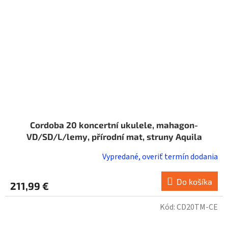
Cordoba 20 koncertní ukulele, mahagon-
VD/SD/L/lemy, přírodní mat, struny Aquila
Vypredané, overiť termín dodania
Do košíka
211,99 €
Kód:
CD20TM-CE