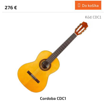
Do košíka
276 €
Kód:
CDC1
Cordoba CDC1