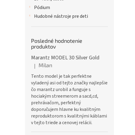
Pódium
Hudobné nástroje pre deti
Posledné hodnotenie
produktov
Marantz MODEL 30 Silver Gold
Milan
|
Hodnotenie produktu je 5 z 5 hviezdičiek.
Tento model je tak perfektne
vyladený asi od tejto značky najlepšie
čo marantz urobil a funguje s
hociakým streemerom a sacd,cd,
prehrávačom, perfektný
doporučujem hlavne ku kvalitným
reproduktorom s kvalitnými káblami
v tejto triede a cenovej relácii.