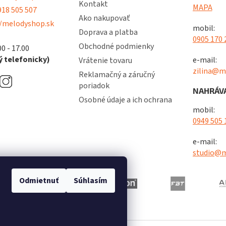
Kontakt
MAPA
18 505 507
Ako nakupovať
/melodyshop.sk
mobil:
Doprava a platba
0905 170 
Obchodné podmienky
00 - 17.00
 telefonicky)
e-mail:
Vrátenie tovaru
zilina@m
Reklamačný a záručný
poriadok
NAHRÁVA
Osobné údaje a ich ochrana
mobil:
0949 505 
e-mail:
studio@m
Odmietnuť
Súhlasím