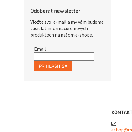
Odoberať newsletter
Vložte svoj e-mail a my Vám budeme
zasielať informácie o nových
produktoch na našom e-shope.
Email
PRIHLÁSIŤ SA
Z
á
p
ä
t
KONTAK
i
e
eshop@me