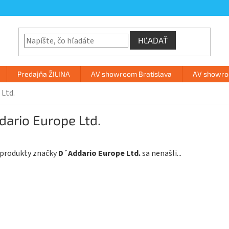
HĽADAŤ
Predajňa ŽILINA
AV showroom Bratislava
AV showroo
 Ltd.
dario Europe Ltd.
 produkty značky
D´Addario Europe Ltd.
sa nenašli...