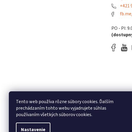
+421 9
fb.me
PO - PI: 9.
(dostupný
Tento web používa rôzne súbory cookies. Ďalším
prechádzaním tohto webu vyjadrujete súhlas
používaním všetkých súborov cookies.
Nastavenie