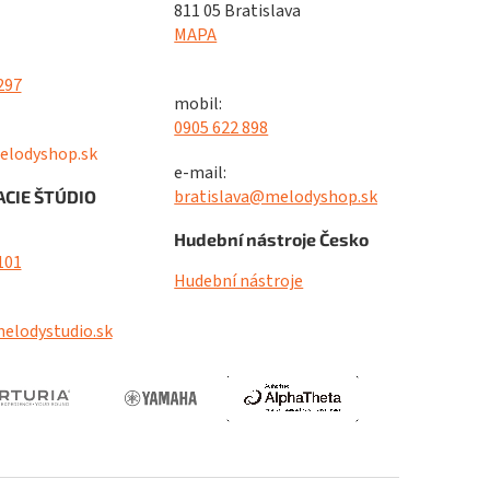
811 05 Bratislava
MAPA
297
mobil:
0905 622 898
elodyshop.sk
e-mail:
bratislava@melodyshop.sk
CIE ŠTÚDIO
Hudební nástroje Česko
101
Hudební nástroje
elodystudio.sk