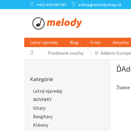
Prejsť
+421 918 505 507
eshop@melodyshop.sk
na
obsah
Letný výpredaj
Blog
O nás
Aktuality
Predávané značky
D´Addario Europe
Domov
B
D´Ad
o
Preskočiť
č
Kategórie
kategórie
n
Žiadne
ý
Letný výpredaj
p
NOVINKY
a
n
Gitary
e
Basgitary
l
Klávesy