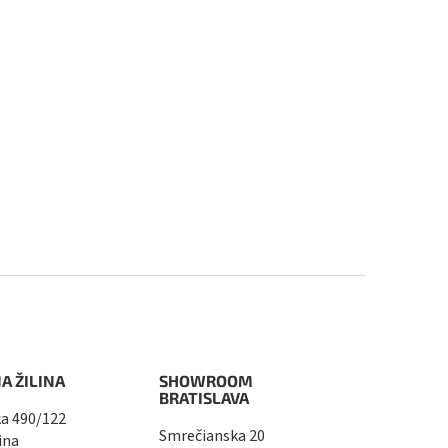
A ŽILINA
SHOWROOM
BRATISLAVA
a 490/122
Smrečianska 20
ina