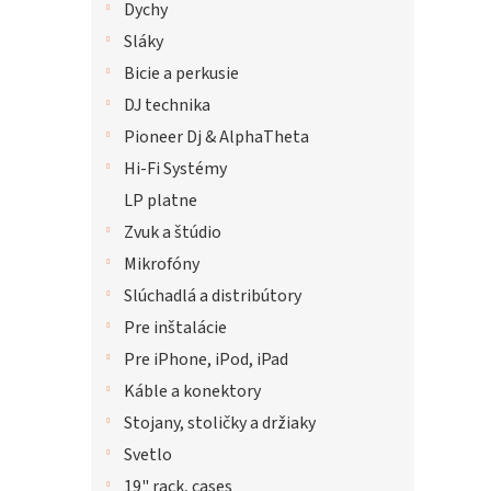
Dychy
Sláky
Bicie a perkusie
DJ technika
Pioneer Dj & AlphaTheta
Hi-Fi Systémy
LP platne
Zvuk a štúdio
Mikrofóny
Slúchadlá a distribútory
Pre inštalácie
Pre iPhone, iPod, iPad
Káble a konektory
Stojany, stoličky a držiaky
Svetlo
19" rack, cases