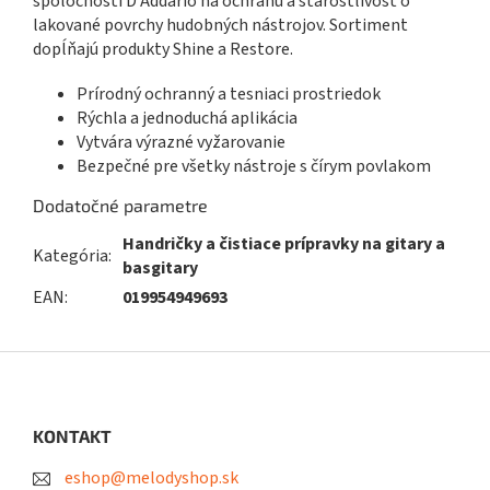
spoločnosti D'Addario na ochranu a starostlivosť o
lakované povrchy hudobných nástrojov. Sortiment
dopĺňajú produkty Shine a Restore.
Prírodný ochranný a tesniaci prostriedok
Rýchla a jednoduchá aplikácia
Vytvára výrazné vyžarovanie
Bezpečné pre všetky nástroje s čírym povlakom
Dodatočné parametre
Handričky a čistiace prípravky na gitary a
Kategória
:
basgitary
EAN
:
019954949693
Z
á
p
ä
KONTAKT
t
eshop@melodyshop.sk
i