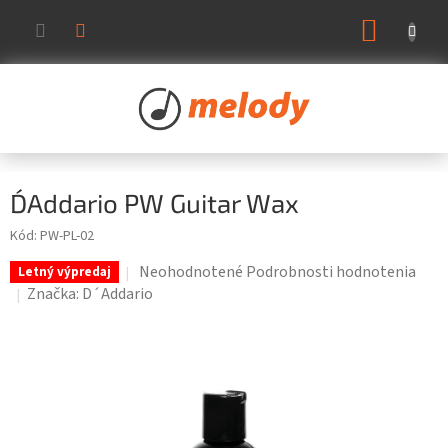
Prejsť
NÁKUP
na
KOŠÍK
obsah
D´Addario PW Guitar Wax
Kód:
PW-PL-02
Priemerné
Neohodnotené
Podrobnosti hodnotenia
Letný výpredaj
hodnotenie
Značka:
D´Addario
produktu
je
0,0
z
5
hviezdičiek.