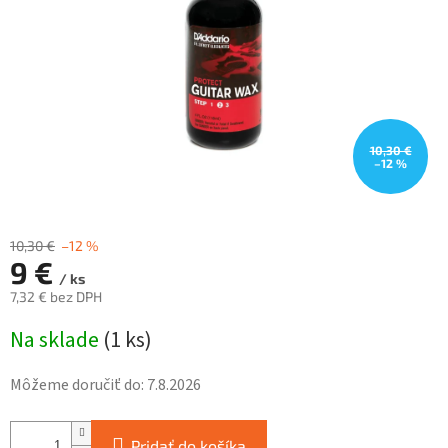
10,30 €
–12 %
10,30 €
–12 %
9 €
/ ks
7,32 € bez DPH
Jednotková
Na sklade
(
1 ks
)
cena:
Môžeme doručiť do:
7.8.2026
Pridať do košíka