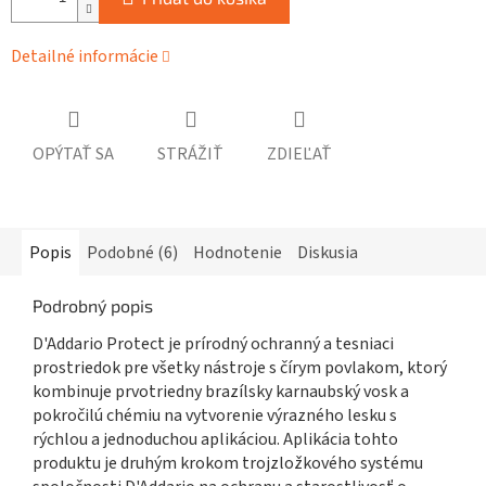
Detailné informácie
OPÝTAŤ SA
STRÁŽIŤ
ZDIEĽAŤ
Popis
Podobné (6)
Hodnotenie
Diskusia
Podrobný popis
D'Addario Protect je prírodný ochranný a tesniaci
prostriedok pre všetky nástroje s čírym povlakom, ktorý
kombinuje prvotriedny brazílsky karnaubský vosk a
pokročilú chémiu na vytvorenie výrazného lesku s
rýchlou a jednoduchou aplikáciou. Aplikácia tohto
produktu je druhým krokom trojzložkového systému