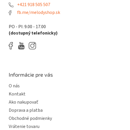
e
+421 918 505 507
fb.me/melodyshop.sk
PO - PI: 9.00 - 17.00
(dostupný telefonicky)
Informácie pre vás
O nás
Kontakt
Ako nakupovať
Doprava a platba
Obchodné podmienky
Vrátenie tovaru