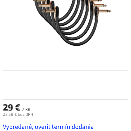
hviezdičiek.
29 €
/ ks
23,58 € bez DPH
Jednotková
Vypredané, overiť termín dodania
cena: