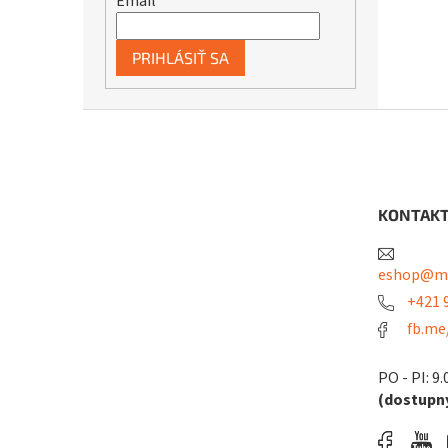
Email
PRIHLÁSIŤ SA
Z
á
p
ä
t
KONTAK
i
e
eshop@me
+421 9
fb.me
PO - PI: 9.
(dostupný