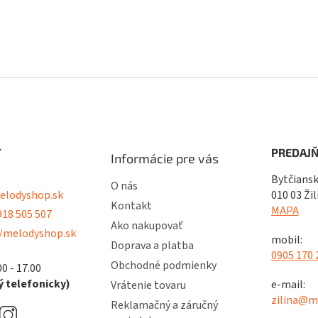
T
PREDAJŇ
Informácie pre vás
Bytčiansk
O nás
lodyshop.sk
010 03 Žil
Kontakt
MAPA
18 505 507
Ako nakupovať
/melodyshop.sk
mobil:
Doprava a platba
0905 170 
Obchodné podmienky
00 - 17.00
 telefonicky)
e-mail:
Vrátenie tovaru
zilina@m
Reklamačný a záručný