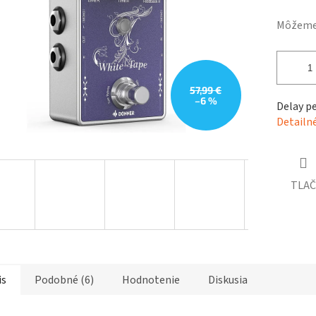
hviezdičiek.
Môžeme 
57,99 €
–6 %
Delay pe
Detailn
TLAČ
is
Podobné (6)
Hodnotenie
Diskusia