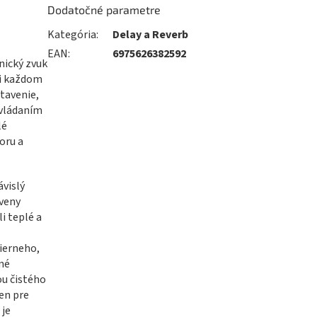
Dodatočné parametre
Kategória
:
Delay a Reverb
EAN
:
6975626382592
nický zvuk
ri každom
stavenie,
ovládaním
lé
oru a
vislý
zveny
i teplé a
ierneho,
né
ou čistého
en pre
 je