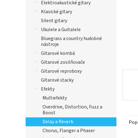
Elektroakustické gitary
Klasické gitary
Silent gitary
Ukulele a Guitalele
Bluegrass a country hudobné
nástroje
Gitarové kombá
Gitarové zosilňovače
Gitarové reproboxy
Gitarové stacky
Efekty
Multiefekty
Overdrive, Distortion, Fuzz a
Boost
Delay a Reverb
Pop
Chorus, Flanger a Phaser