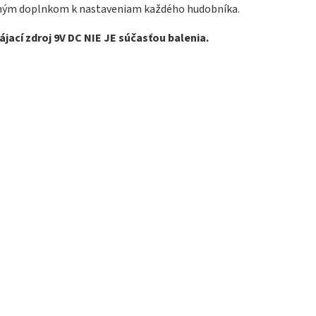
ným doplnkom k nastaveniam každého hudobníka.
jací zdroj 9V DC NIE JE súčasťou balenia.