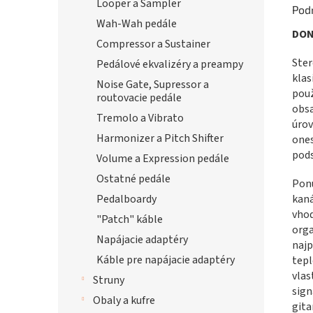
Looper a Sampler
Pod
Wah-Wah pedále
DON
Compressor a Sustainer
Ster
Pedálové ekvalizéry a preampy
klas
Noise Gate, Supressor a
použ
routovacie pedále
obsa
Tremolo a Vibrato
úrov
Harmonizer a Pitch Shifter
ones
pods
Volume a Expression pedále
Ostatné pedále
Ponú
kaná
Pedalboardy
vhod
"Patch" káble
orga
Napájacie adaptéry
najp
Káble pre napájacie adaptéry
tepl
vlas
Struny
sign
Obaly a kufre
gita