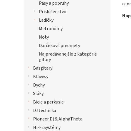
Pásy a popruhy
cen
Príslušenstvo
Napá
Ladičky
Metronómy
Noty
Darčekové predmety
Najpredávanejšie z kategórie
gitary
Basgitary
Klávesy
Dychy
Sláky
Bicie a perkusie
DJ technika
Pioneer Dj & AlphaTheta
Hi-Fi Systémy