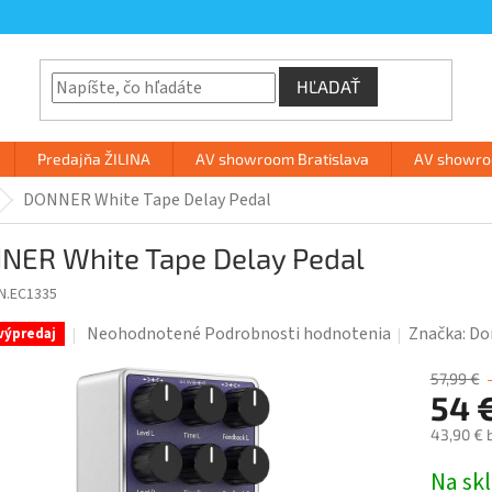
HĽADAŤ
Predajňa ŽILINA
AV showroom Bratislava
AV showroo
DONNER White Tape Delay Pedal
NER White Tape Delay Pedal
N.EC1335
Priemerné
Neohodnotené
Podrobnosti hodnotenia
Značka:
Do
výpredaj
hodnotenie
produktu
57,99 €
54 
je
0,0
43,90 € 
z
Jednotk
Na sk
5
cena: