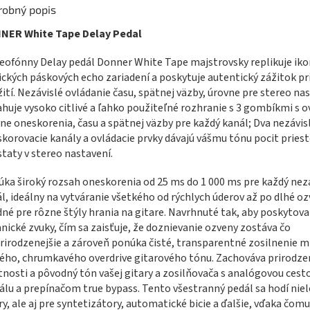
robný popis
NER White Tape Delay Pedal
eofónny Delay pedál Donner White Tape majstrovsky replikuje iko
ických páskových echo zariadení a poskytuje autentický zážitok p
ití. Nezávislé ovládanie času, spätnej väzby, úrovne pre stereo na
huje vysoko citlivé a ľahko použiteľné rozhranie s 3 gombíkmi s 
ne oneskorenia, času a spätnej väzby pre každý kanál; Dva nezávis
korovacie kanály a ovládacie prvky dávajú vášmu tónu pocit priest
taty v stereo nastavení.
ka široký rozsah oneskorenia od 25 ms do 1 000 ms pre každý nezá
l, ideálny na vytváranie všetkého od rýchlych úderov až po dlhé o
né pre rôzne štýly hrania na gitare. Navrhnuté tak, aby poskytoval
nické zvuky, čím sa zaisťuje, že doznievanie ozveny zostáva čo
rirodzenejšie a zároveň ponúka čisté, transparentné zosilnenie m
ého, chrumkavého overdrive gitarového tónu. Zachováva prirodze
tnosti a pôvodný tón vašej gitary a zosilňovača s analógovou cest
álu a prepínačom true bypass. Tento všestranný pedál sa hodí niel
ry, ale aj pre syntetizátory, automatické bicie a ďalšie, vďaka čomu