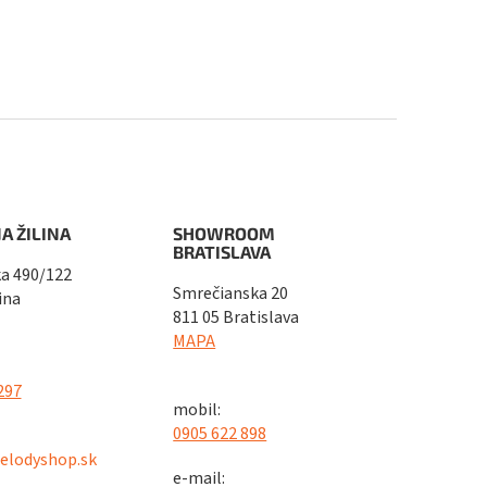
A ŽILINA
SHOWROOM
BRATISLAVA
a 490/122
Smrečianska 20
ina
811 05 Bratislava
MAPA
297
mobil:
0905 622 898
elodyshop.sk
e-mail: