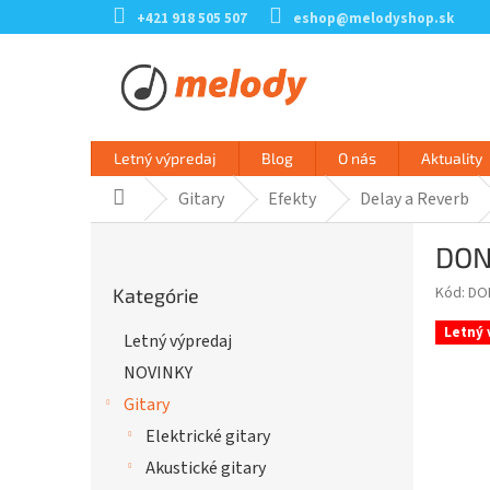
Prejsť
+421 918 505 507
eshop@melodyshop.sk
na
obsah
Letný výpredaj
Blog
O nás
Aktuality
Gitary
Efekty
Delay a Reverb
Domov
B
DON
o
Preskočiť
č
Kód:
DO
Kategórie
kategórie
n
ý
Letný 
Letný výpredaj
p
NOVINKY
a
n
Gitary
e
Elektrické gitary
l
Akustické gitary