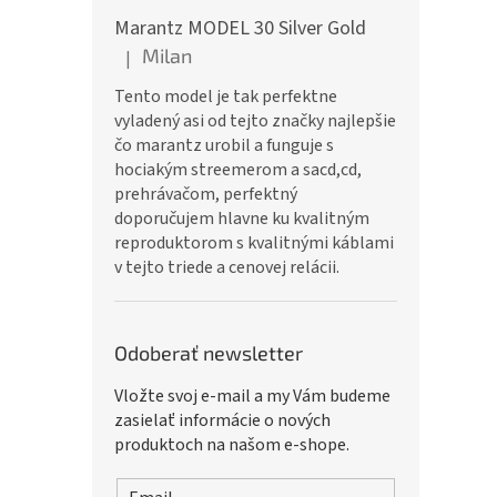
Marantz MODEL 30 Silver Gold
Milan
|
Hodnotenie produktu je 5 z 5 hviezdičiek.
Tento model je tak perfektne
vyladený asi od tejto značky najlepšie
čo marantz urobil a funguje s
hociakým streemerom a sacd,cd,
prehrávačom, perfektný
doporučujem hlavne ku kvalitným
reproduktorom s kvalitnými káblami
v tejto triede a cenovej relácii.
Odoberať newsletter
Vložte svoj e-mail a my Vám budeme
zasielať informácie o nových
produktoch na našom e-shope.