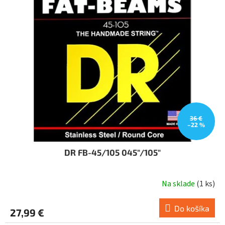
i
o
s
d
p
u
r
k
o
t
d
o
u
v
k
t
o
v
36 €
–22 %
DR FB-45/105 045"/105"
Na sklade
(
1 ks
)
Do košíka
27,99 €