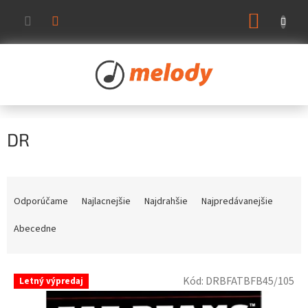
Prejsť
NÁKUP
na
KOŠÍK
obsah
DR
R
a
Odporúčame
Najlacnejšie
Najdrahšie
Najpredávanejšie
d
e
Abecedne
n
i
V
e
Kód:
DRBFATBFB45/105
Letný výpredaj
ý
p
p
r