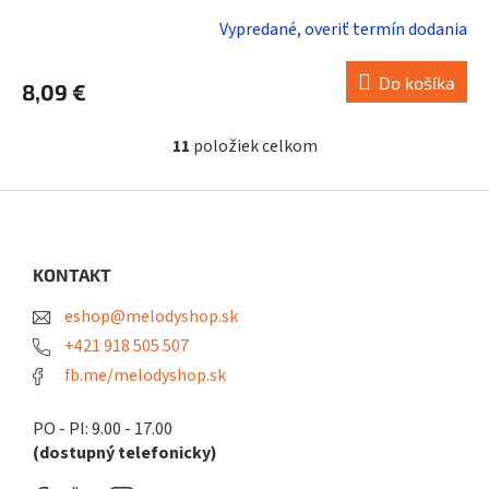
Vypredané, overiť termín dodania
Do košíka
8,09 €
11
položiek celkom
O
v
l
Z
á
á
d
p
a
ä
KONTAKT
c
t
i
eshop@melodyshop.sk
i
e
p
e
+421 918 505 507
r
fb.me/melodyshop.sk
v
k
y
PO - PI: 9.00 - 17.00
v
(dostupný telefonicky)
ý
p