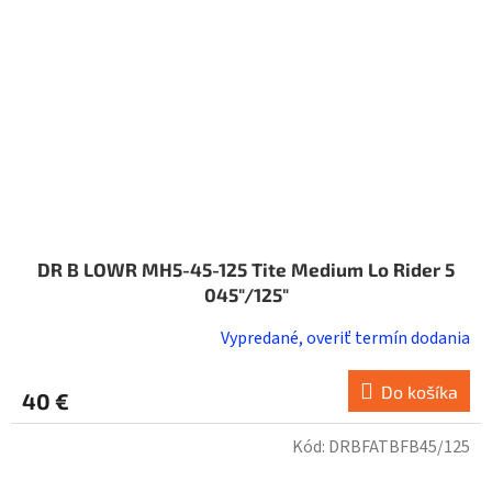
DR B LOWR MH5-45-125 Tite Medium Lo Rider 5
045"/125"
Vypredané, overiť termín dodania
Do košíka
40 €
Kód:
DRBFATBFB45/125