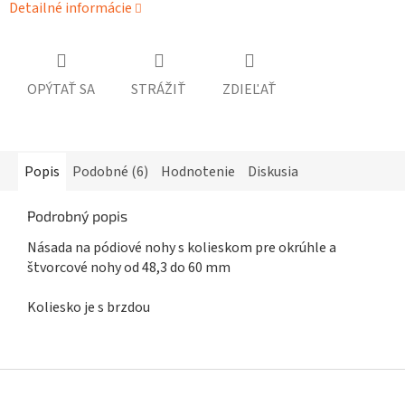
Detailné informácie
OPÝTAŤ SA
STRÁŽIŤ
ZDIEĽAŤ
Popis
Podobné (6)
Hodnotenie
Diskusia
Podrobný popis
Násada na pódiové nohy s kolieskom pre okrúhle a
štvorcové nohy od 48,3 do 60 mm
Koliesko je s brzdou
Z
á