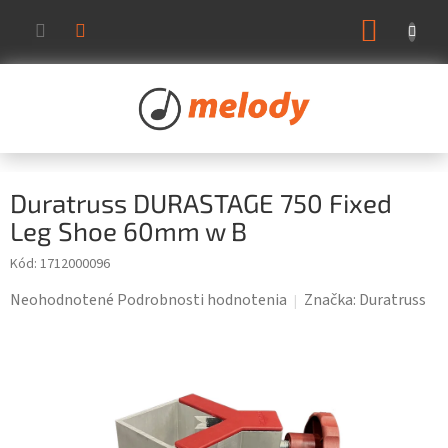
Prejsť
NÁKUP
na
KOŠÍK
obsah
Duratruss DURASTAGE 750 Fixed
Leg Shoe 60mm w B
Kód:
1712000096
Priemerné
Neohodnotené
Podrobnosti hodnotenia
Značka:
Duratruss
hodnotenie
produktu
je
0,0
z
5