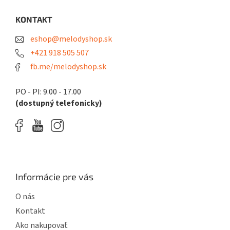
p
ä
KONTAKT
t
eshop@melodyshop.sk
i
e
+421 918 505 507
fb.me/melodyshop.sk
PO - PI: 9.00 - 17.00
(dostupný telefonicky)
Informácie pre vás
O nás
Kontakt
Ako nakupovať