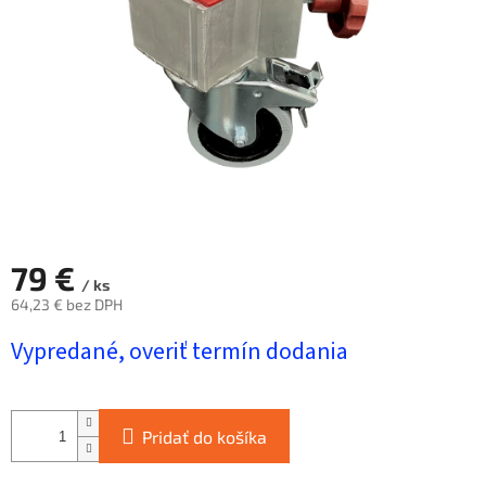
hviezdičiek.
79 €
/ ks
64,23 € bez DPH
Jednotková
Vypredané, overiť termín dodania
cena:
Pridať do košíka