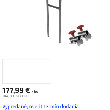
hviezdičiek.
177,99 €
/ ks
144,71 € bez DPH
Jednotková
Vypredané, overiť termín dodania
cena: