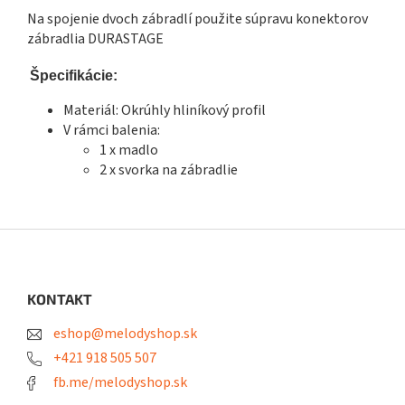
Na spojenie dvoch zábradlí použite súpravu konektorov
zábradlia DURASTAGE
Špecifikácie:
Materiál: Okrúhly hliníkový profil
V rámci balenia:
1 x madlo
2 x svorka na zábradlie
Z
á
p
ä
KONTAKT
t
eshop@melodyshop.sk
i
e
+421 918 505 507
fb.me/melodyshop.sk