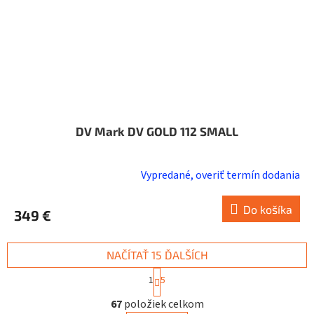
DV Mark DV GOLD 112 SMALL
Vypredané, overiť termín dodania
Do košíka
349 €
NAČÍTAŤ 15 ĎALŠÍCH
S
1
5
t
O
r
67
položiek celkom
v
á