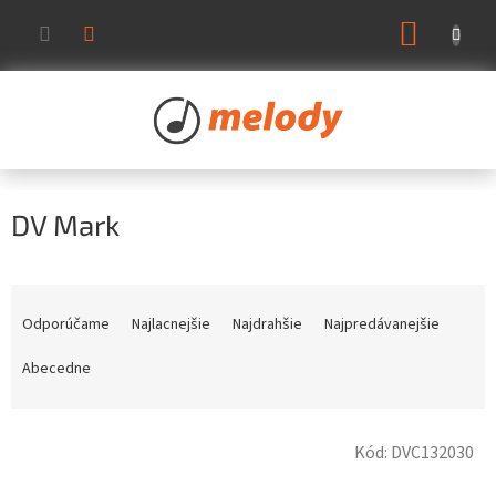
Prejsť
NÁKUP
na
KOŠÍK
obsah
DV Mark
R
a
Odporúčame
Najlacnejšie
Najdrahšie
Najpredávanejšie
d
e
Abecedne
n
i
V
e
Kód:
DVC132030
ý
p
p
r