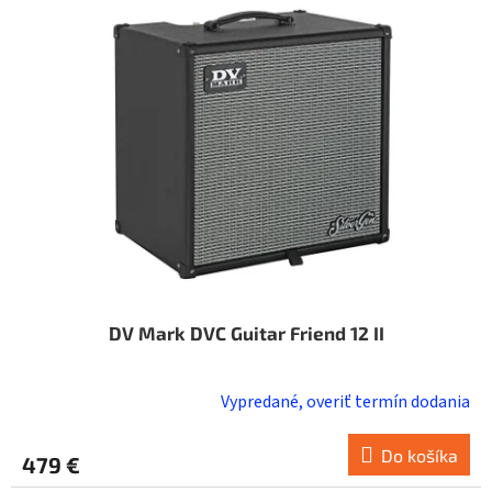
i
o
s
d
p
u
r
k
o
t
d
o
u
v
k
t
o
v
DV Mark DVC Guitar Friend 12 II
Vypredané, overiť termín dodania
Do košíka
479 €