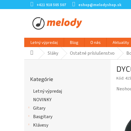
Prejsť
+421 918 505 507
eshop@melodyshop.sk
na
obsah
Letný výpredaj
Blog
O nás
Aktuality
Sláky
Ostatné príslušenstvo
Bo
Domov
B
DYC
o
Preskočiť
č
Kód:
41
Kategórie
kategórie
n
ý
Prieme
Neoho
Letný výpredaj
p
hodnot
NOVINKY
a
produk
n
je
Gitary
e
0,0
Basgitary
l
z
Klávesy
5