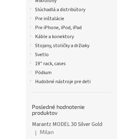
Mikrofóny
Slúchadlá a distribútory
Pre inštalácie
Pre iPhone, iPod, iPad
Káble a konektory
Stojany, stoličky a držiaky
Svetlo
19" rack, cases
Pódium
Hudobné nástroje pre deti
Posledné hodnotenie
produktov
Marantz MODEL 30 Silver Gold
Milan
|
Hodnotenie produktu je 5 z 5 hviezdičiek.