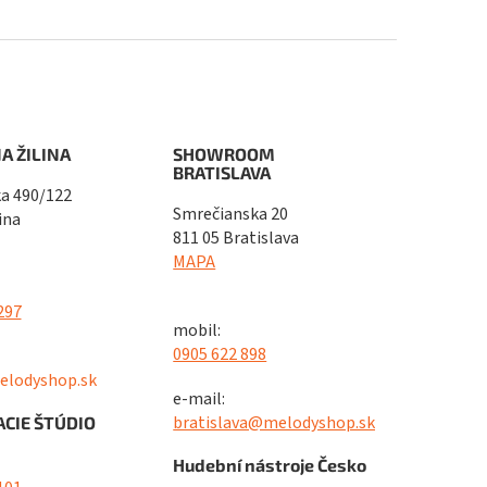
A ŽILINA
SHOWROOM
BRATISLAVA
a 490/122
Smrečianska 20
ina
811 05 Bratislava
MAPA
297
mobil:
0905 622 898
elodyshop.sk
e-mail:
bratislava@melodyshop.sk
CIE ŠTÚDIO
Hudební nástroje Česko