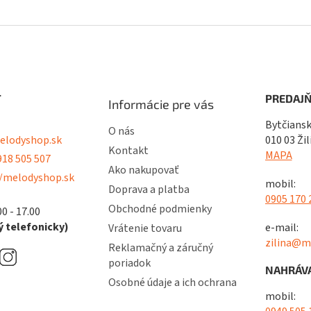
T
PREDAJŇ
Informácie pre vás
Bytčiansk
O nás
lodyshop.sk
010 03 Žil
Kontakt
MAPA
18 505 507
Ako nakupovať
/melodyshop.sk
mobil:
Doprava a platba
0905 170 
Obchodné podmienky
00 - 17.00
 telefonicky)
e-mail:
Vrátenie tovaru
zilina@m
Reklamačný a záručný
poriadok
NAHRÁVA
Osobné údaje a ich ochrana
mobil: