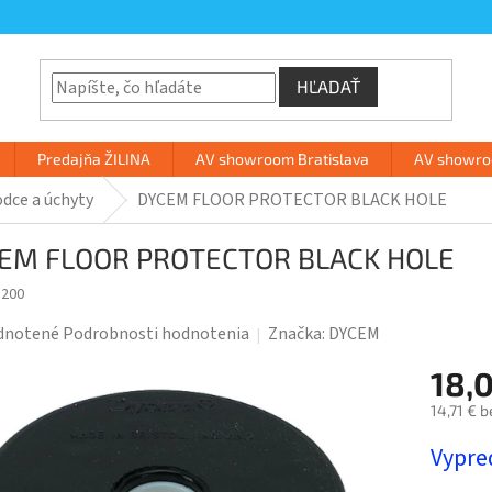
HĽADAŤ
Predajňa ŽILINA
AV showroom Bratislava
AV showroo
dce a úchyty
DYCEM FLOOR PROTECTOR BLACK HOLE
EM FLOOR PROTECTOR BLACK HOLE
5200
rné
dnotené
Podrobnosti hodnotenia
Značka:
DYCEM
enie
18,
tu
14,71 € 
Jednotk
Vypre
cena: