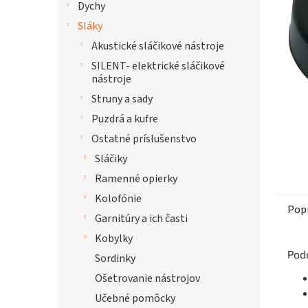
Dychy
hviezdi
Sláky
Akustické sláčikové nástroje
SILENT- elektrické sláčikové
nástroje
Struny a sady
Puzdrá a kufre
Ostatné príslušenstvo
Sláčiky
Ramenné opierky
Kolofónie
Pop
Garnitúry a ich časti
Kobylky
Pod
Sordinky
Ošetrovanie nástrojov
Učebné pomôcky