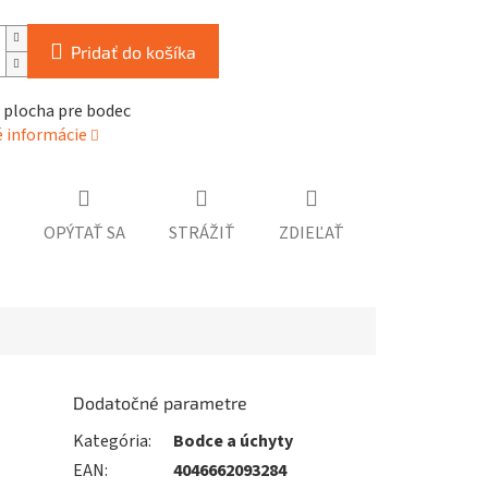
Pridať do košíka
plocha pre bodec
é informácie
OPÝTAŤ SA
STRÁŽIŤ
ZDIEĽAŤ
Dodatočné parametre
Kategória
:
Bodce a úchyty
EAN
:
4046662093284