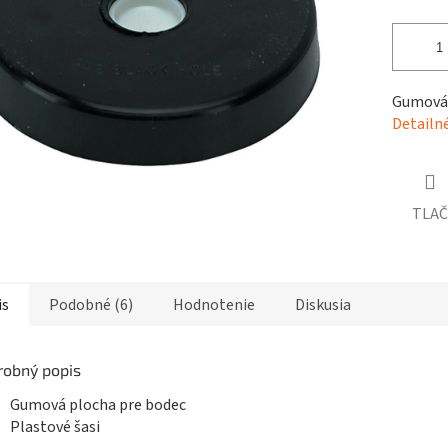
čiek.
Gumová 
Detailn
TLAČ
is
Podobné (6)
Hodnotenie
Diskusia
robný popis
Gumová plocha pre bodec
Plastové šasi