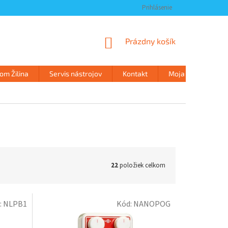
Prihlásenie
NÁKUPNÝ
Prázdny košík
KOŠÍK
m Žilina
Servis nástrojov
Kontakt
Moja objednávka
22
položiek celkom
:
NLPB1
Kód:
NANOPOG