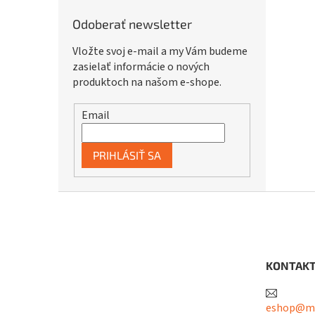
Odoberať newsletter
Vložte svoj e-mail a my Vám budeme
zasielať informácie o nových
produktoch na našom e-shope.
Email
PRIHLÁSIŤ SA
Z
á
p
ä
t
KONTAK
i
e
eshop@me