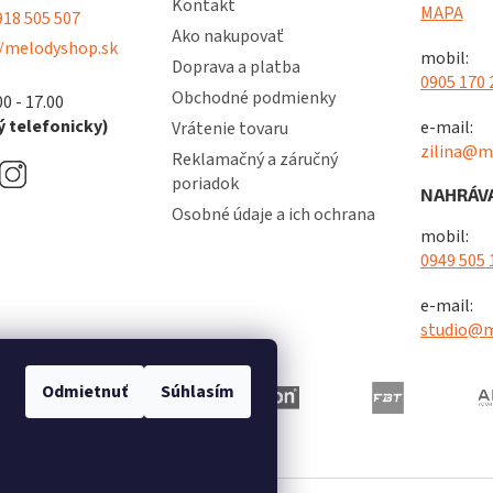
Kontakt
MAPA
18 505 507
Ako nakupovať
/melodyshop.sk
mobil:
Doprava a platba
0905 170 
Obchodné podmienky
00 - 17.00
 telefonicky)
e-mail:
Vrátenie tovaru
zilina@m
Reklamačný a záručný
poriadok
NAHRÁVA
Osobné údaje a ich ochrana
mobil:
0949 505 
e-mail:
studio@m
Odmietnuť
Súhlasím