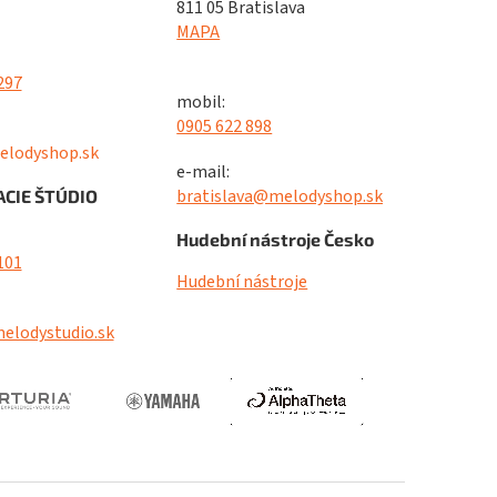
811 05 Bratislava
MAPA
297
mobil:
0905 622 898
elodyshop.sk
e-mail:
bratislava@melodyshop.sk
CIE ŠTÚDIO
Hudební nástroje Česko
101
Hudební nástroje
elodystudio.sk