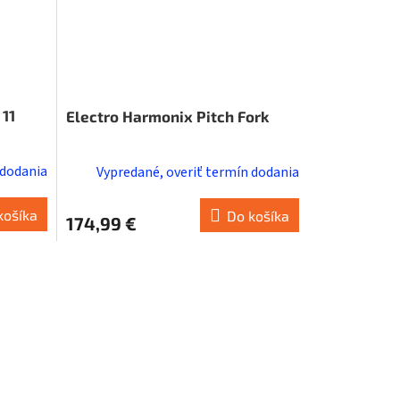
11
Electro Harmonix Pitch Fork
 dodania
Vypredané, overiť termín dodania
košíka
Do košíka
174,99 €