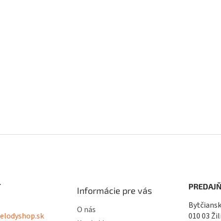
p
r
v
k
y
v
ý
p
i
s
u
T
PREDAJŇ
Informácie pre vás
Bytčiansk
O nás
lodyshop.sk
010 03 Žil