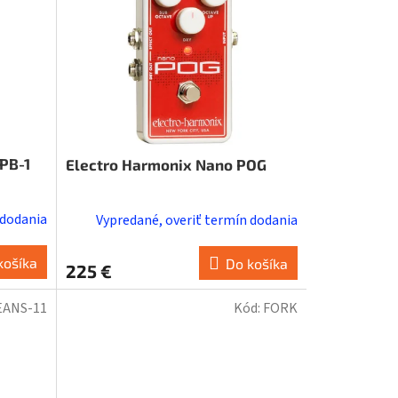
PB-1
Electro Harmonix Nano POG
 dodania
Vypredané, overiť termín dodania
košíka
Do košíka
225 €
EANS-11
Kód:
FORK