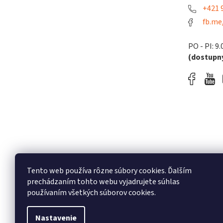
+421 9
fb.me
PO - PI: 9.
(dostupný
Tento web používa rôzne súbory cookies. Ďalším
prechádzaním tohto webu vyjadrujete súhlas
používaním všetkých súborov cookies.
Nastavenie