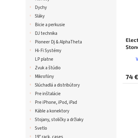
Dychy
Sláky
Bicie a perkusie
DJ technika
Elec
Pioneer Dj & AlphaTheta
Ston
Hi-Fi Systémy
LP platne
Zvuk a štúdio
74 
Mikrofóny
Slúchadlá a distribútory
Pre inštalácie
Pre iPhone, iPod, iPad
Káble a konektory
Stojany, stoličky a držiaky
Svetlo
19" rack, cases