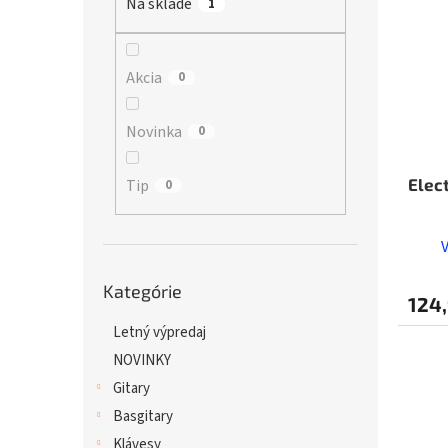
Na sklade
p
1
i
r
s
o
p
d
r
Akcia
0
u
o
k
d
Novinka
0
t
u
o
k
v
t
Elec
Tip
0
o
v
Preskočiť
Kategórie
kategórie
124,
Letný výpredaj
NOVINKY
Gitary
Basgitary
Klávesy