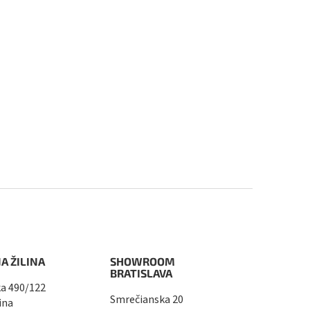
A ŽILINA
SHOWROOM
BRATISLAVA
a 490/122
Smrečianska 20
ina