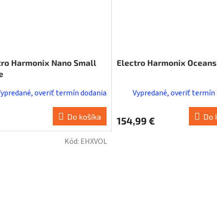
tro Harmonix Nano Small
Electro Harmonix Oceans 
e
Vypredané, overiť termín dodania
Vypredané, overiť termín
Do košíka
Do 
€
154,99 €
Kód:
EHXVOL