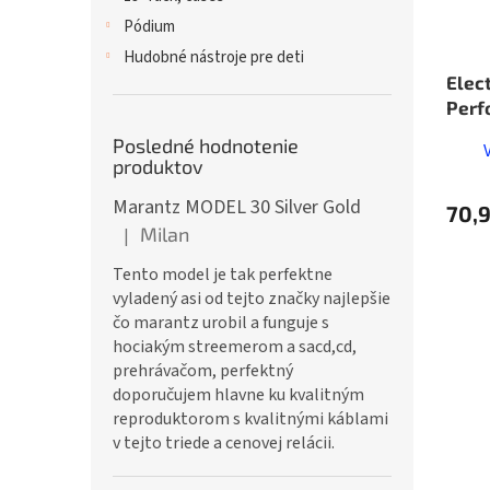
Pódium
Hudobné nástroje pre deti
Elec
Perf
Posledné hodnotenie
produktov
Marantz MODEL 30 Silver Gold
70,
Milan
|
Hodnotenie produktu je 5 z 5 hviezdičiek.
Tento model je tak perfektne
vyladený asi od tejto značky najlepšie
čo marantz urobil a funguje s
hociakým streemerom a sacd,cd,
prehrávačom, perfektný
doporučujem hlavne ku kvalitným
reproduktorom s kvalitnými káblami
v tejto triede a cenovej relácii.