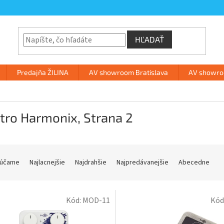
HĽADAŤ
Predajňa ŽILINA
AV showroom Bratislava
AV showroo
ctro Harmonix
, Strana 2
účame
Najlacnejšie
Najdrahšie
Najpredávanejšie
Abecedne
Kód:
MOD-11
Kód