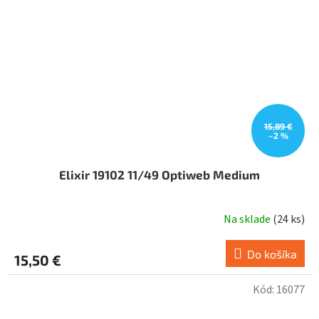
15,89 €
–2 %
Elixir 19102 11/49 Optiweb Medium
Na sklade
(
24 ks
)
Do košíka
15,50 €
Kód:
16077