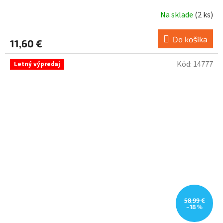
Na sklade
(
2 ks
)
Do košíka
11,60 €
Kód:
14777
Letný výpredaj
58,99 €
–18 %