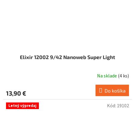
Elixir 12002 9/42 Nanoweb Super Light
Na sklade
(
4 ks
)
Do košíka
13,90 €
Kód:
19102
Letný výpredaj