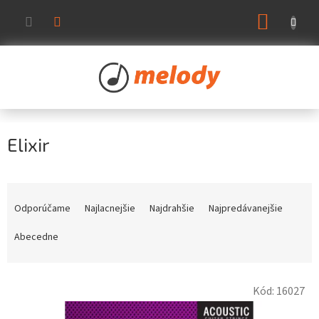
Prejsť
NÁKUP
na
KOŠÍK
obsah
Elixir
R
a
Odporúčame
Najlacnejšie
Najdrahšie
Najpredávanejšie
d
e
Abecedne
n
i
V
e
Kód:
16027
ý
p
p
r