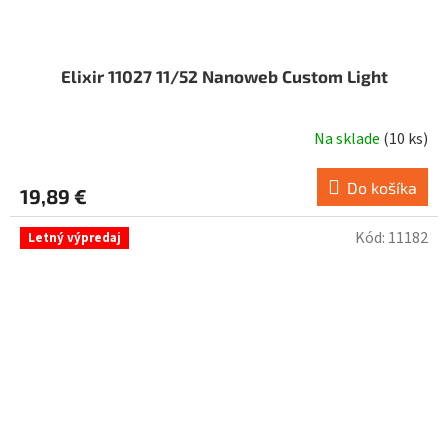
Elixir 11027 11/52 Nanoweb Custom Light
Na sklade
(
10 ks
)
Do košíka
19,89 €
Kód:
11182
Letný výpredaj