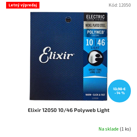
Kód:
12050
Letný výpredaj
13,90 €
–14 %
Elixir 12050 10/46 Polyweb Light
Na sklade
(
1 ks
)