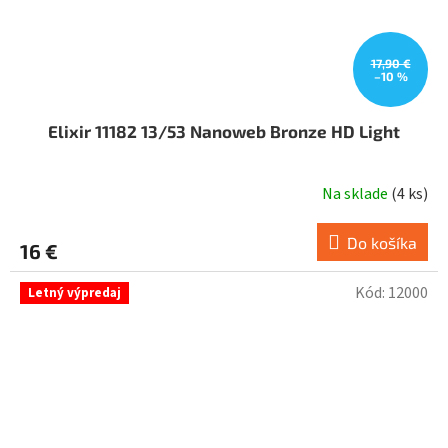
17,90 €
–10 %
Elixir 11182 13/53 Nanoweb Bronze HD Light
Na sklade
(
4 ks
)
Do košíka
16 €
Kód:
12000
Letný výpredaj