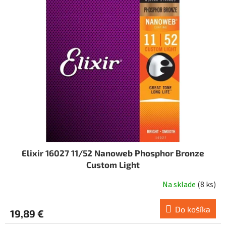
i
o
s
d
p
u
r
k
o
t
d
o
u
v
k
t
o
v
Elixir 16027 11/52 Nanoweb Phosphor Bronze
Custom Light
Na sklade
(
8 ks
)
Do košíka
19,89 €