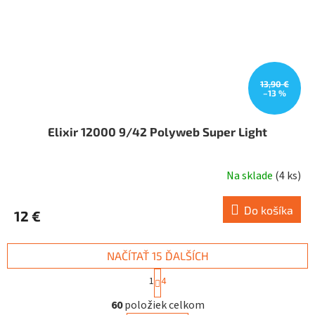
13,90 €
–13 %
Elixir 12000 9/42 Polyweb Super Light
Na sklade
(
4 ks
)
Do košíka
12 €
NAČÍTAŤ 15 ĎALŠÍCH
S
1
4
t
O
r
60
položiek celkom
v
á