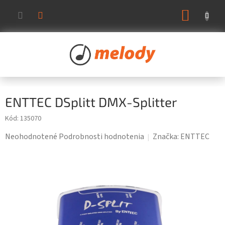
Prejsť
NÁKUP
na
KOŠÍK
obsah
ENTTEC DSplitt DMX-Splitter
Kód:
135070
Priemerné
Neohodnotené
Podrobnosti hodnotenia
Značka:
ENTTEC
hodnotenie
produktu
je
0,0
z
5
hviezdičiek.