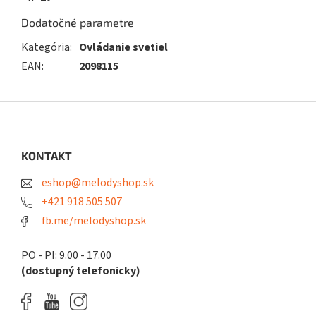
Dodatočné parametre
Kategória
:
Ovládanie svetiel
EAN
:
2098115
Z
á
p
ä
KONTAKT
t
eshop@melodyshop.sk
i
e
+421 918 505 507
fb.me/melodyshop.sk
PO - PI: 9.00 - 17.00
(dostupný telefonicky)