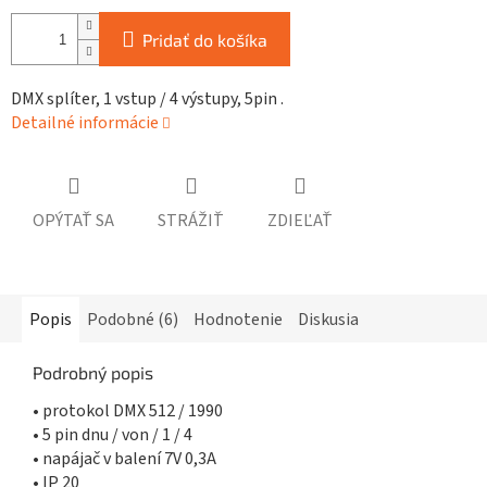
Pridať do košíka
DMX splíter, 1 vstup / 4 výstupy, 5pin .
Detailné informácie
OPÝTAŤ SA
STRÁŽIŤ
ZDIEĽAŤ
Popis
Podobné (6)
Hodnotenie
Diskusia
Podrobný popis
• protokol DMX 512 / 1990
• 5 pin dnu / von / 1 / 4
• napájač v balení 7V 0,3A
• IP 20