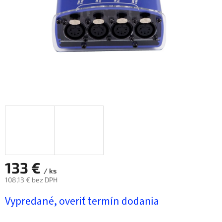
133 €
/ ks
108,13 € bez DPH
Jednotková
Vypredané, overiť termín dodania
cena: