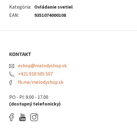
Kategória
:
Ovládanie svetiel
EAN
:
9351074000108
Z
á
p
ä
KONTAKT
t
eshop@melodyshop.sk
i
e
+421 918 505 507
fb.me/melodyshop.sk
PO - PI: 9.00 - 17.00
(dostupný telefonicky)