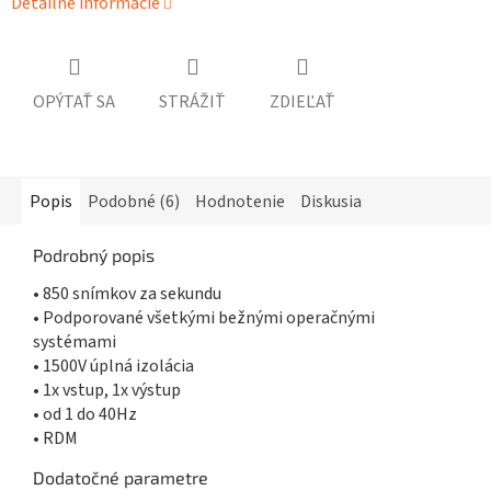
Detailné informácie
OPÝTAŤ SA
STRÁŽIŤ
ZDIEĽAŤ
Popis
Podobné (6)
Hodnotenie
Diskusia
Podrobný popis
• 850 snímkov za sekundu
• Podporované všetkými bežnými operačnými
systémami
• 1500V úplná izolácia
• 1x vstup, 1x výstup
• od 1 do 40Hz
• RDM
Dodatočné parametre