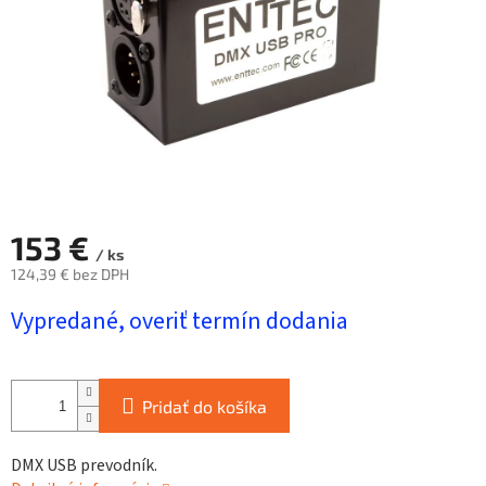
153 €
/ ks
124,39 € bez DPH
Jednotková
Vypredané, overiť termín dodania
cena:
Pridať do košíka
DMX USB prevodník.