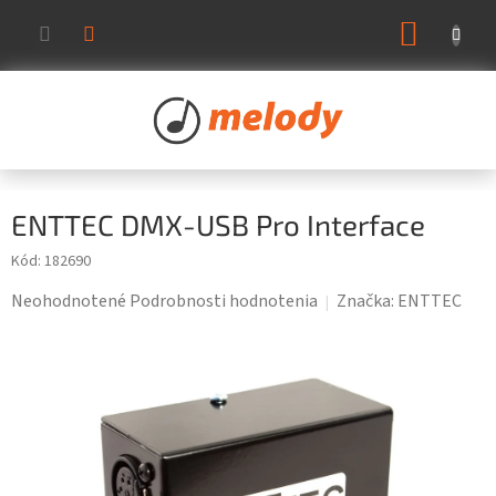
Prejsť
NÁKUP
na
KOŠÍK
obsah
ENTTEC DMX-USB Pro Interface
Kód:
182690
Priemerné
Neohodnotené
Podrobnosti hodnotenia
Značka:
ENTTEC
hodnotenie
produktu
je
0,0
z
5
hviezdičiek.