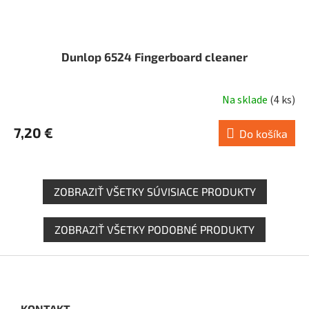
Dunlop 6524 Fingerboard cleaner
Na sklade
(
4 ks
)
7,20 €
Do košíka
ZOBRAZIŤ VŠETKY SÚVISIACE PRODUKTY
ZOBRAZIŤ VŠETKY PODOBNÉ PRODUKTY
Z
á
p
ä
KONTAKT