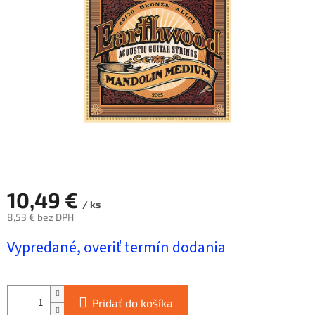
5
hviezdičiek.
10,49 €
/ ks
8,53 € bez DPH
Jednotková
Vypredané, overiť termín dodania
cena:
Pridať do košíka