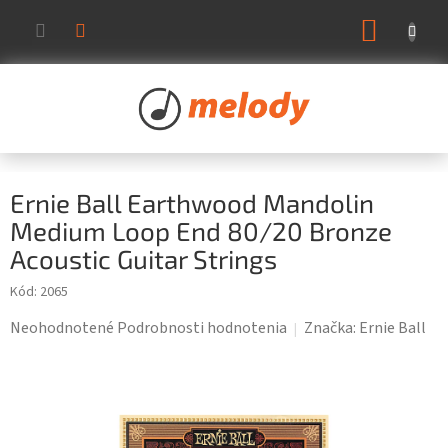
Prejsť
NÁKUP
na
KOŠÍK
obsah
Ernie Ball Earthwood Mandolin
Medium Loop End 80/20 Bronze
Acoustic Guitar Strings
Kód:
2065
Priemerné
Neohodnotené
Podrobnosti hodnotenia
Značka:
Ernie Ball
hodnotenie
produktu
je
0,0
z