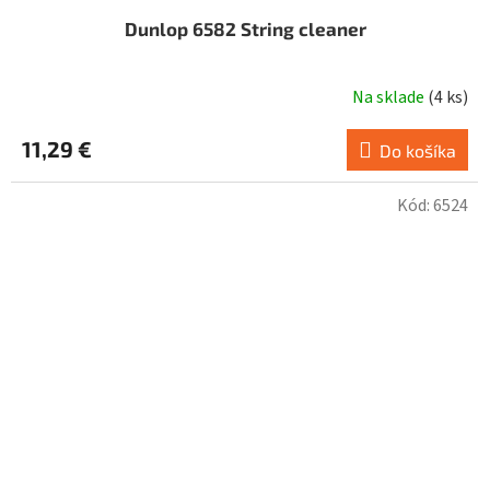
Dunlop 6582 String cleaner
Na sklade
(
4 ks
)
11,29 €
Do košíka
Kód:
6524