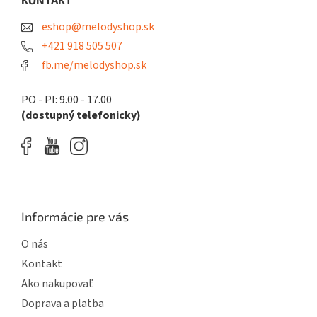
t
eshop@melodyshop.sk
i
e
+421 918 505 507
fb.me/melodyshop.sk
PO - PI: 9.00 - 17.00
(dostupný telefonicky)
Informácie pre vás
O nás
Kontakt
Ako nakupovať
Doprava a platba