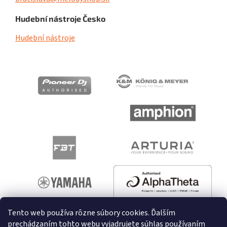
Hudební nástroje Česko
Hudební nástroje
Tento web používa rôzne súbory cookies. Ďalším
prechádzaním tohto webu vyjadrujete súhlas používaním