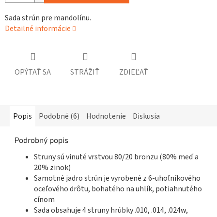
Sada strún pre mandolínu.
Detailné informácie
OPÝTAŤ SA
STRÁŽIŤ
ZDIEĽAŤ
Popis
Podobné (6)
Hodnotenie
Diskusia
Podrobný popis
Struny sú vinuté vrstvou 80/20 bronzu (80% meď a
20% zinok)
Samotné jadro strún je vyrobené z 6-uhoľníkového
oceľového drôtu, bohatého na uhlík, potiahnutého
cínom
Sada obsahuje 4 struny hrúbky .010, .014, .024w,