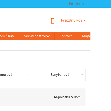
Prihlásenie
NÁKUPNÝ
Prázdny košík
KOŠÍK
m Žilina
Servis nástrojov
Kontakt
Moja objednávka
enorové
Barytonové
66
položiek celkom