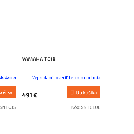
YAMAHA TC1B
 dodania
Vypredané, overiť termín dodania
košíka
Do košíka
491 €
SNTC1S
Kód:
SNTC1UL