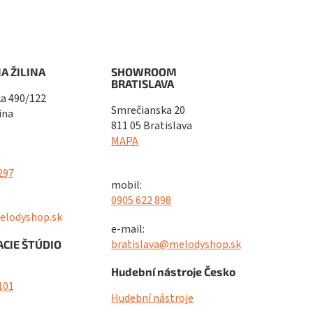
A ŽILINA
SHOWROOM
BRATISLAVA
a 490/122
Smrečianska 20
ina
811 05 Bratislava
MAPA
297
mobil:
0905 622 898
elodyshop.sk
e-mail:
bratislava@melodyshop.sk
CIE ŠTÚDIO
Hudební nástroje Česko
101
Hudební nástroje