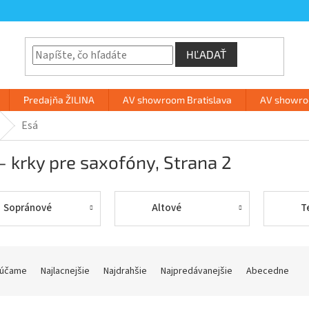
HĽADAŤ
Predajňa ŽILINA
AV showroom Bratislava
AV showroo
Esá
- krky pre saxofóny
, Strana 2
Sopránové
Altové
T
účame
Najlacnejšie
Najdrahšie
Najpredávanejšie
Abecedne