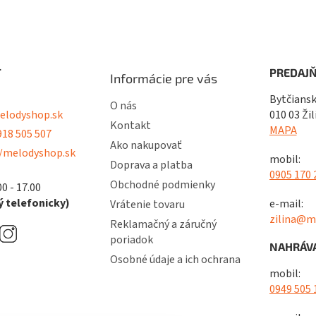
T
PREDAJŇ
Informácie pre vás
Bytčiansk
O nás
lodyshop.sk
010 03 Žil
Kontakt
MAPA
18 505 507
Ako nakupovať
/melodyshop.sk
mobil:
Doprava a platba
0905 170 
Obchodné podmienky
00 - 17.00
 telefonicky)
e-mail:
Vrátenie tovaru
zilina@m
Reklamačný a záručný
poriadok
NAHRÁVA
Osobné údaje a ich ochrana
mobil:
0949 505 