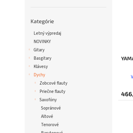
Preskočiť
Kategórie
kategórie
Letný výpredaj
NOVINKY
Gitary
Basgitary
YAM
Klávesy
Dychy
Zobcové flauty
Priečne flauty
466
Saxofóny
Sopránové
Altové
Tenorové