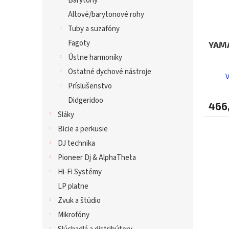
Barytony
Altové/barytonové rohy
Tuby a suzafóny
Fagoty
YAM
Ústne harmoniky
Ostatné dychové nástroje
Príslušenstvo
Didgeridoo
466
Sláky
Bicie a perkusie
DJ technika
Pioneer Dj & AlphaTheta
Hi-Fi Systémy
LP platne
Zvuk a štúdio
Mikrofóny