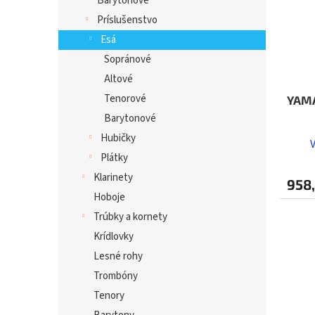
Barytonové
Príslušenstvo
Esá
Sopránové
Altové
Tenorové
YAM
Barytonové
Hubičky
Plátky
Klarinety
958
Hoboje
Trúbky a kornety
Krídlovky
Lesné rohy
Trombóny
Tenory