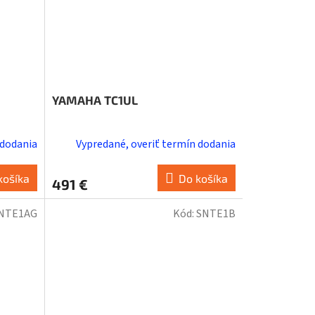
YAMAHA TC1UL
 dodania
Vypredané, overiť termín dodania
košíka
Do košíka
491 €
NTE1AG
Kód:
SNTE1B