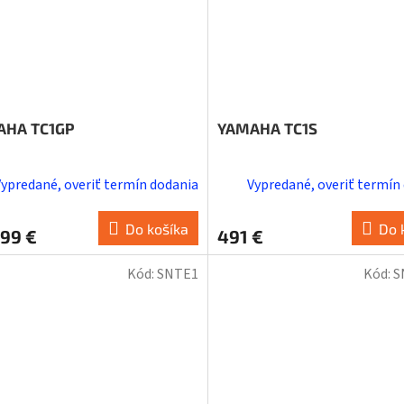
AHA TC1GP
YAMAHA TC1S
Vypredané, overiť termín dodania
Vypredané, overiť termín
Do košíka
Do 
,99 €
491 €
Kód:
SNTE1
Kód:
S