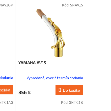
NAV1GP
Kód:
SNAV1S
YAMAHA AV1S
 dodania
Vypredané, overiť termín dodania
košíka
Do košíka
356 €
NTC1AG
Kód:
SNTC1B