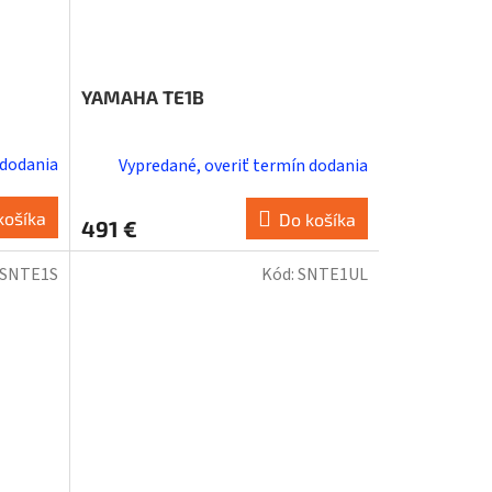
YAMAHA TE1B
 dodania
Vypredané, overiť termín dodania
košíka
Do košíka
491 €
SNTE1S
Kód:
SNTE1UL