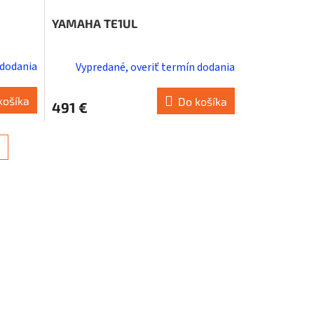
YAMAHA TE1UL
 dodania
Vypredané, overiť termín dodania
košíka
Do košíka
491 €