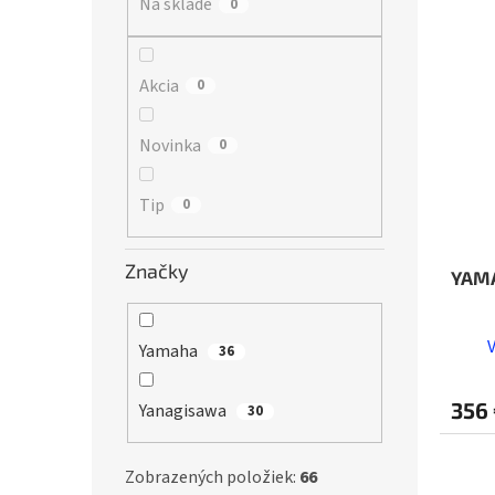
Na sklade
0
n
V
i
ý
e
p
p
i
Akcia
0
r
s
o
p
Novinka
0
d
r
u
o
k
d
Tip
0
t
u
o
k
Značky
v
t
YAM
o
v
Yamaha
36
356
Yanagisawa
30
Zobrazených položiek:
66