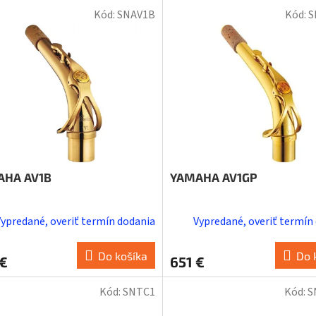
Kód:
SNAV1B
Kód:
S
AHA AV1B
YAMAHA AV1GP
Vypredané, overiť termín dodania
Vypredané, overiť termín
Do košíka
Do 
 €
651 €
Kód:
SNTC1
Kód:
S