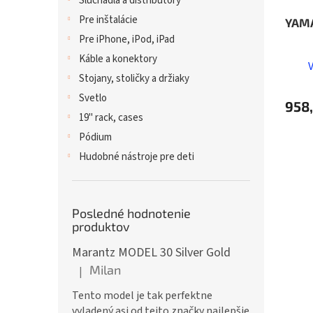
Slúchadlá a distribútory
Pre inštalácie
YAM
Pre iPhone, iPod, iPad
Káble a konektory
Stojany, stoličky a držiaky
Svetlo
958
19" rack, cases
Pódium
Hudobné nástroje pre deti
Posledné hodnotenie
produktov
Marantz MODEL 30 Silver Gold
Milan
|
Hodnotenie produktu je 5 z 5 hviezdičiek.
Tento model je tak perfektne
vyladený asi od tejto značky najlepšie