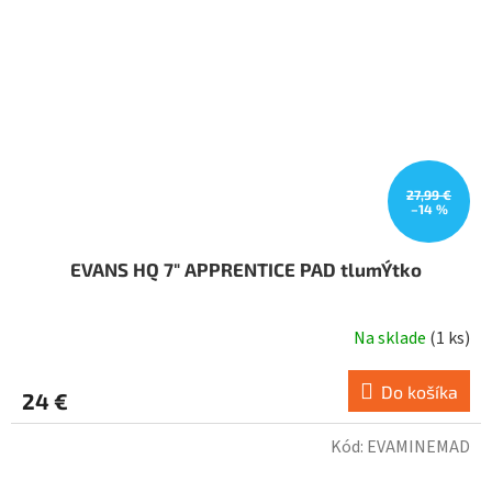
27,99 €
–14 %
EVANS HQ 7" APPRENTICE PAD tlumÝtko
Na sklade
(
1 ks
)
Do košíka
24 €
Kód:
EVAMINEMAD