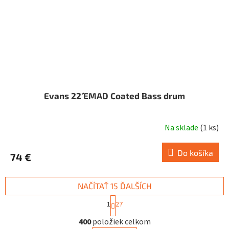
Evans 22´´ EMAD Coated Bass drum
Na sklade
(
1 ks
)
Do košíka
74 €
NAČÍTAŤ 15 ĎALŠÍCH
S
1
27
t
O
r
400
položiek celkom
v
á