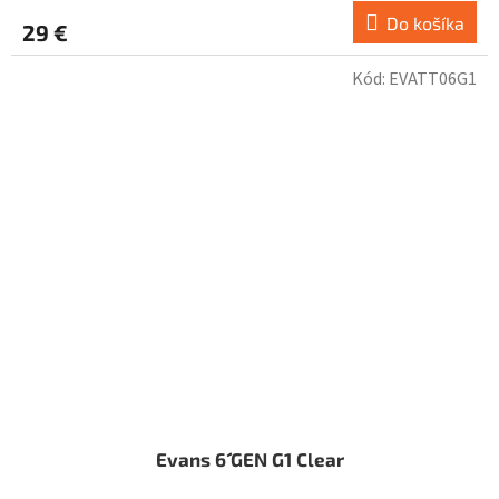
Do košíka
29 €
Kód:
EVATT06G1
Evans 6´´ GEN G1 Clear