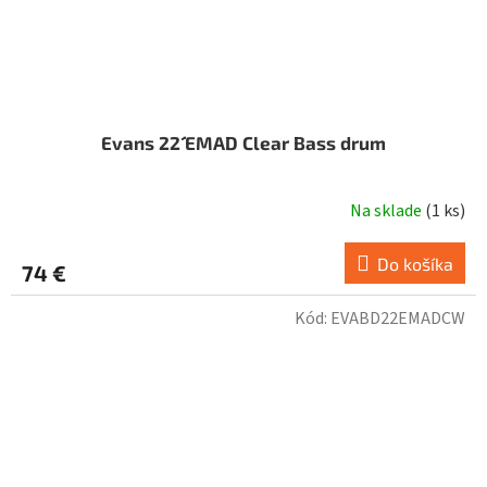
Evans 22´´ EMAD Clear Bass drum
Na sklade
(
1 ks
)
Do košíka
74 €
Kód:
EVABD22EMADCW