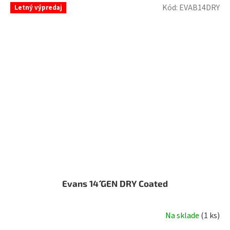
Kód:
EVAB14DRY
Letný výpredaj
Evans 14´´ GEN DRY Coated
Na sklade
(
1 ks
)