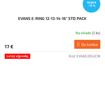
19,59 €
–13 %
EVANS E-RING 12-13-14-16" STD PACK
Na sklade
(
1 ks
)
Do košíka
17 €
Kód:
EVABD20G2CW
Letný výpredaj