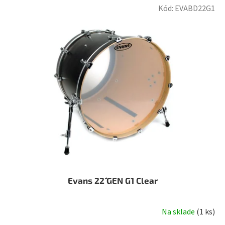
Kód:
EVABD22G1
Evans 22´´ GEN G1 Clear
Na sklade
(
1 ks
)