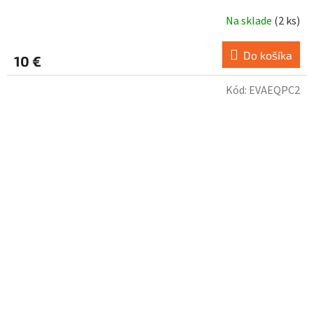
Na sklade
(
2 ks
)
Do košíka
10 €
Kód:
EVAEQPC2