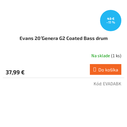
43 €
–11 %
Evans 20´´ Genera G2 Coated Bass drum
Na sklade
(
1 ks
)
Do košíka
37,99 €
Kód:
EVADABK