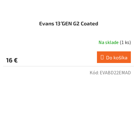
Evans 13´´ GEN G2 Coated
Na sklade
(
1 ks
)
Do košíka
16 €
Kód:
EVABD22EMAD