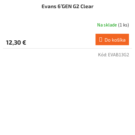
Evans 6´´ GEN G2 Clear
Na sklade
(
1 ks
)
Do košíka
12,30 €
Kód:
EVAB13G2