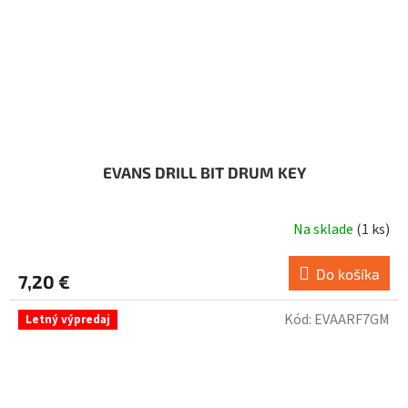
EVANS DRILL BIT DRUM KEY
Na sklade
(
1 ks
)
Do košíka
7,20 €
Kód:
EVAARF7GM
Letný výpredaj