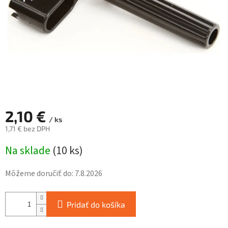
2,10 €
/ ks
1,71 € bez DPH
Jednotková
Na sklade
(
10 ks
)
cena:
Môžeme doručiť do:
7.8.2026
Pridať do košíka