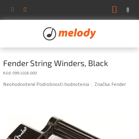
Prejsť
NÁKUP
na
KOŠÍK
obsah
Fender String Winders, Black
Kód:
099-1028-000
Priemerné
Neohodnotené
Podrobnosti hodnotenia
Značka:
Fender
hodnotenie
produktu
je
0,0
z
5
hviezdičiek.