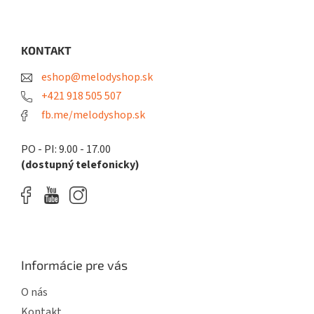
Z
á
p
ä
KONTAKT
t
eshop@melodyshop.sk
i
e
+421 918 505 507
fb.me/melodyshop.sk
PO - PI: 9.00 - 17.00
(dostupný telefonicky)
Informácie pre vás
O nás
Kontakt