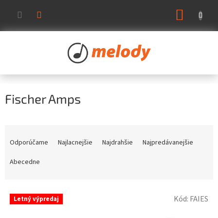
Prejsť
NÁKUP
na
KOŠÍK
obsah
Fischer Amps
R
a
Odporúčame
Najlacnejšie
Najdrahšie
Najpredávanejšie
d
e
Abecedne
n
i
V
e
Kód:
FAIES
Letný výpredaj
ý
p
p
r