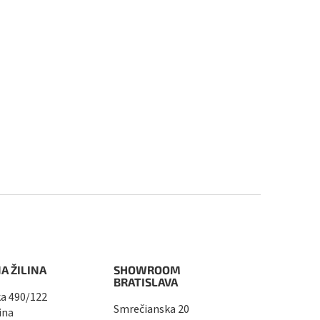
A ŽILINA
SHOWROOM
BRATISLAVA
a 490/122
Smrečianska 20
ina