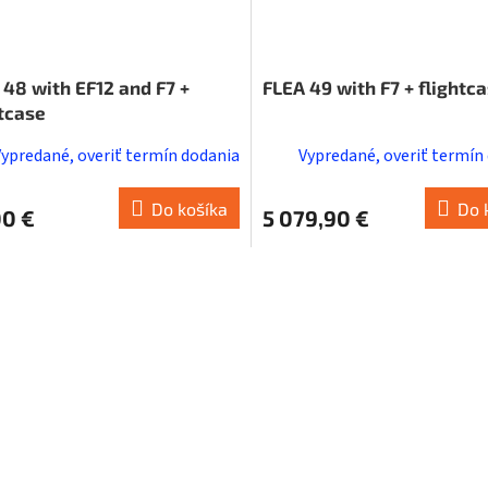
 48 with EF12 and F7 +
FLEA 49 with F7 + flightc
htcase
Vypredané, overiť termín dodania
Vypredané, overiť termín
Do košíka
Do 
00 €
5 079,90 €
O
v
l
á
d
a
c
i
e
p
r