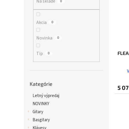
Na sklade
p
0
i
r
s
o
p
d
r
Akcia
0
u
o
k
d
Novinka
0
t
u
o
k
v
t
FLEA
Tip
0
o
v
Preskočiť
Kategórie
kategórie
5 07
Letný výpredaj
NOVINKY
Gitary
Basgitary
Klávesy