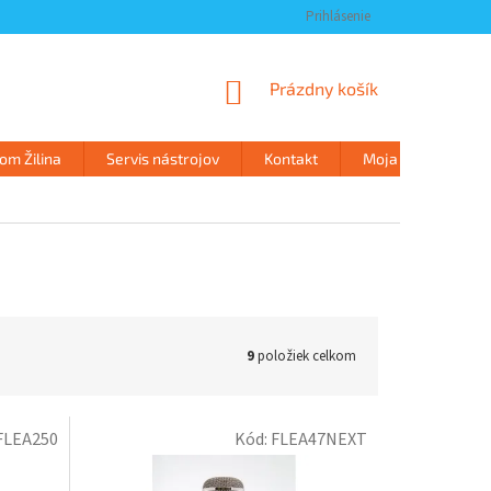
Prihlásenie
NÁKUPNÝ
Prázdny košík
KOŠÍK
m Žilina
Servis nástrojov
Kontakt
Moja objednávka
9
položiek celkom
FLEA250
Kód:
FLEA47NEXT