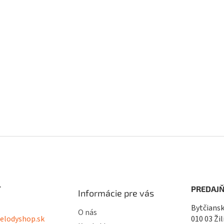
v
k
y
v
ý
p
i
s
u
T
PREDAJŇ
Informácie pre vás
Bytčiansk
O nás
lodyshop.sk
010 03 Žil