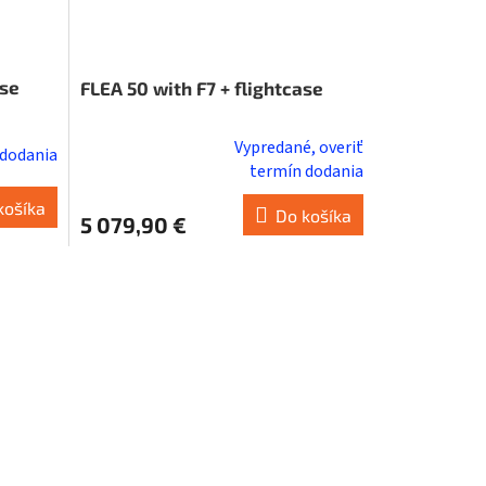
ase
FLEA 50 with F7 + flightcase
Vypredané, overiť
 dodania
Priemerné
termín dodania
hodnotenie
košíka
produktu
Do košíka
5 079,90 €
je
5,0
z
5
hviezdičiek.