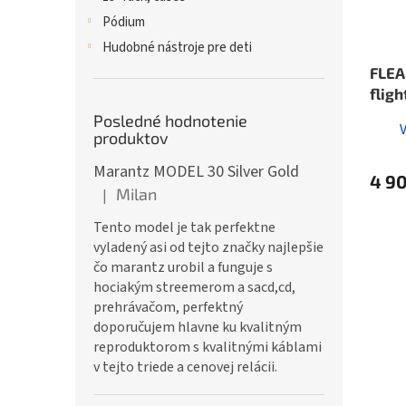
Pódium
Hudobné nástroje pre deti
FLEA
flig
Posledné hodnotenie
produktov
Marantz MODEL 30 Silver Gold
4 9
Milan
|
Hodnotenie produktu je 5 z 5 hviezdičiek.
Tento model je tak perfektne
vyladený asi od tejto značky najlepšie
čo marantz urobil a funguje s
hociakým streemerom a sacd,cd,
prehrávačom, perfektný
doporučujem hlavne ku kvalitným
reproduktorom s kvalitnými káblami
v tejto triede a cenovej relácii.