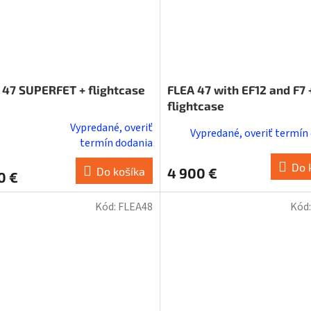
 47 SUPERFET + flightcase
FLEA 47 with EF12 and F7 
flightcase
Vypredané, overiť
Vypredané, overiť termín
erné
termín dodania
tenie
Do 
ktu
Do košíka
4 900 €
0 €
Kód:
FLEA48
Kód
ičiek.