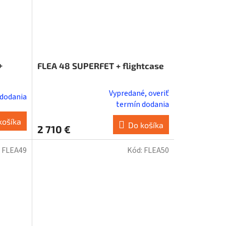
+
FLEA 48 SUPERFET + flightcase
Vypredané, overiť
 dodania
Priemerné
termín dodania
hodnotenie
košíka
produktu
Do košíka
2 710 €
je
4,7
:
FLEA49
Kód:
FLEA50
z
5
hviezdičiek.