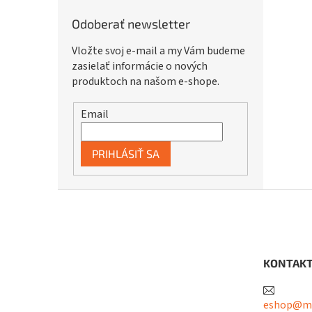
Odoberať newsletter
Vložte svoj e-mail a my Vám budeme
zasielať informácie o nových
produktoch na našom e-shope.
Email
PRIHLÁSIŤ SA
Z
á
p
ä
t
KONTAK
i
e
eshop@me