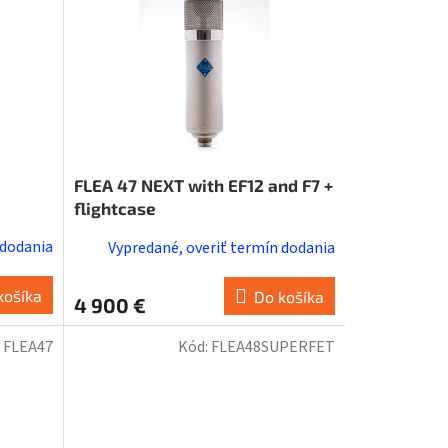
FLEA 47 NEXT with EF12 and F7 +
flightcase
 dodania
Vypredané, overiť termín dodania
košíka
Do košíka
4 900 €
:
FLEA47
Kód:
FLEA48SUPERFET