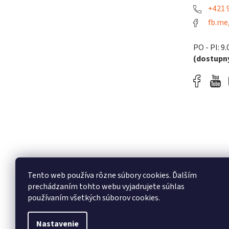
+421 9
fb.me
PO - PI: 9.
(dostupný
Tento web používa rôzne súbory cookies. Ďalším
prechádzaním tohto webu vyjadrujete súhlas
používaním všetkých súborov cookies.
Nastavenie