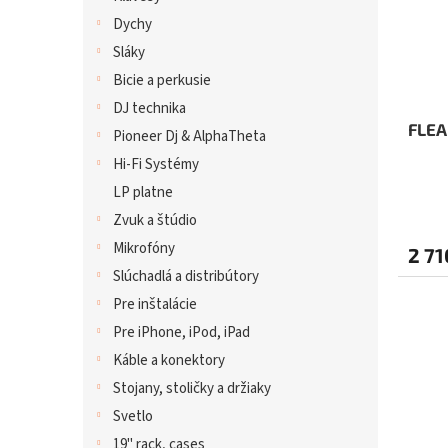
Dychy
Sláky
Bicie a perkusie
DJ technika
FLEA
Pioneer Dj & AlphaTheta
Hi-Fi Systémy
LP platne
Priem
Zvuk a štúdio
hodno
produ
Mikrofóny
2 71
je
Slúchadlá a distribútory
5,0
Pre inštalácie
z
5
Pre iPhone, iPod, iPad
hviezd
Káble a konektory
Stojany, stoličky a držiaky
Svetlo
19" rack, cases