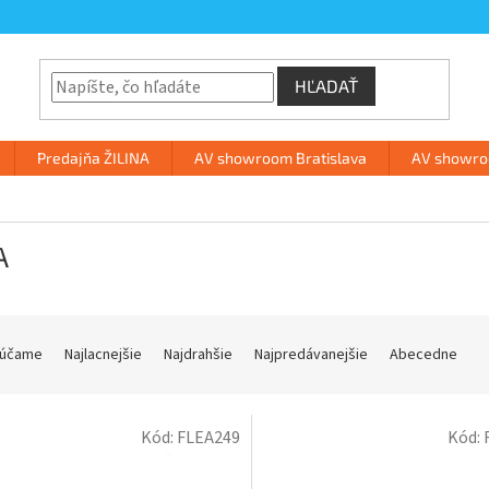
HĽADAŤ
Predajňa ŽILINA
AV showroom Bratislava
AV showroo
A
účame
Najlacnejšie
Najdrahšie
Najpredávanejšie
Abecedne
Kód:
FLEA249
Kód: