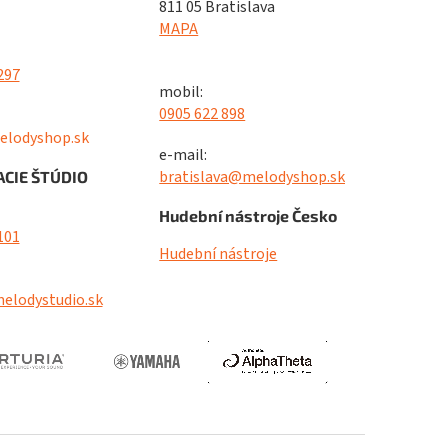
811 05 Bratislava
MAPA
297
mobil:
0905 622 898
elodyshop.sk
e-mail:
bratislava@melodyshop.sk
CIE ŠTÚDIO
Hudební nástroje Česko
101
Hudební nástroje
elodystudio.sk