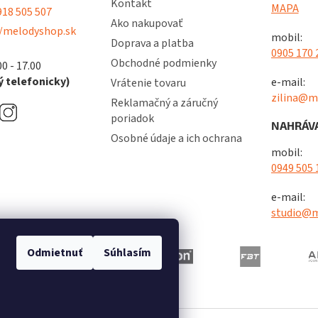
Kontakt
MAPA
18 505 507
Ako nakupovať
/melodyshop.sk
mobil:
Doprava a platba
0905 170 
Obchodné podmienky
00 - 17.00
 telefonicky)
e-mail:
Vrátenie tovaru
zilina@m
Reklamačný a záručný
poriadok
NAHRÁVA
Osobné údaje a ich ochrana
mobil:
0949 505 
e-mail:
studio@m
Odmietnuť
Súhlasím