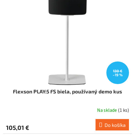
i
o
s
d
p
u
r
k
o
t
d
o
u
v
k
t
o
v
130 €
–19 %
Flexson PLAY:5 FS biela, používaný demo kus
Na sklade
(
1 ks
)
Do košíka
105,01 €