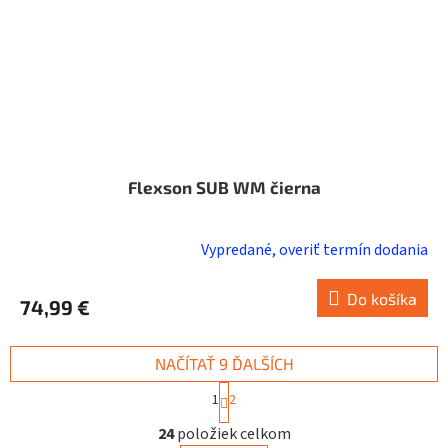
Flexson SUB WM čierna
Vypredané, overiť termín dodania
Do košíka
74,99 €
NAČÍTAŤ 9 ĎALŠÍCH
S
1
2
t
O
r
24
položiek celkom
v
á