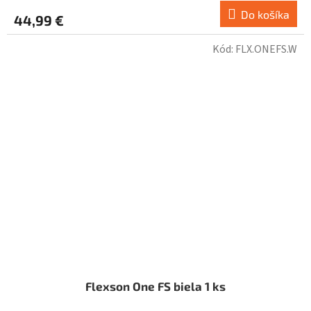
Do košíka
44,99 €
Kód:
FLX.ONEFS.W
Flexson One FS biela 1 ks