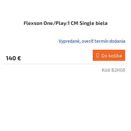
Flexson One/Play:1 CM Single biela
Vypredané, overiť termín dodania
Do košíka
140 €
Kód:
B2HG0