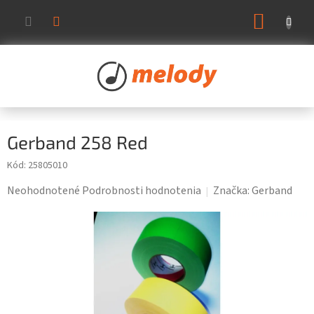
Prejsť
NÁKUP
na
KOŠÍK
obsah
Gerband 258 Red
Kód:
25805010
Priemerné
Neohodnotené
Podrobnosti hodnotenia
Značka:
Gerband
hodnotenie
produktu
je
0,0
z
5
hviezdičiek.