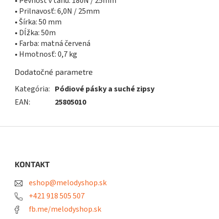
• Pevnosť v ťahu: 180N / 25mm
• Prilnavosť: 6,0N / 25mm
• Šírka: 50 mm
• Dĺžka: 50m
• Farba: matná červená
• Hmotnosť: 0,7 kg
Dodatočné parametre
Kategória
:
Pódiové pásky a suché zipsy
EAN
:
25805010
Z
á
p
ä
KONTAKT
t
eshop@melodyshop.sk
i
e
+421 918 505 507
fb.me/melodyshop.sk