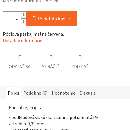
Môžeme doručiť do:
7.8.2026
Pridať do košíka
Pódiová páska, matná červená.
Detailné informácie
OPÝTAŤ SA
STRÁŽIŤ
ZDIEĽAŤ
Popis
Podobné (6)
Hodnotenie
Diskusia
Podrobný popis
• podkladová viskózna tkanina potiahnutá PE
• Hrúbka: 0,30 mm