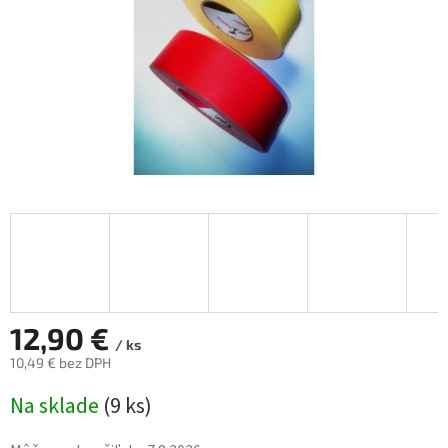
12,90 €
/ ks
10,49 € bez DPH
Jednotková
Na sklade
(
9 ks
)
cena: