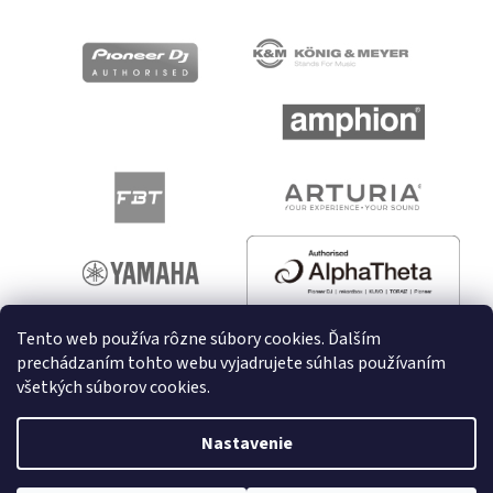
Tento web používa rôzne súbory cookies. Ďalším
prechádzaním tohto webu vyjadrujete súhlas používaním
všetkých súborov cookies.
Vytvoril Shoptet
Nastavenie
Copyright 2026
melodyshop.sk
. Všetky práva vyhradené.