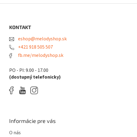
Z
á
p
ä
KONTAKT
t
eshop@melodyshop.sk
i
e
+421 918 505 507
fb.me/melodyshop.sk
PO - PI: 9.00 - 17.00
(dostupný telefonicky)
Informácie pre vás
O nás