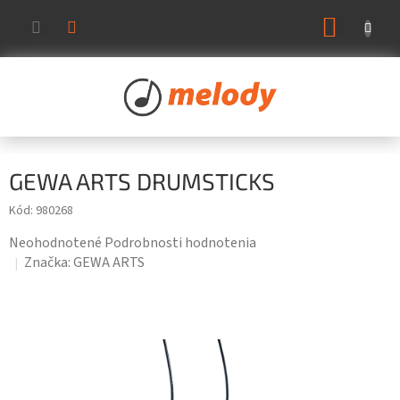
Prejsť
NÁKUP
na
KOŠÍK
obsah
GEWA ARTS DRUMSTICKS
Kód:
980268
Priemerné
Neohodnotené
Podrobnosti hodnotenia
hodnotenie
Značka:
GEWA ARTS
produktu
je
0,0
z
5
hviezdičiek.