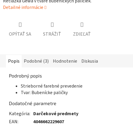
Retiazka Gewa v tvare bubeníckych paličiek.
Detailné informácie
OPÝTAŤ SA
STRÁŽIŤ
ZDIEĽAŤ
Popis
Podobné (3)
Hodnotenie
Diskusia
Podrobný popis
Strieborné farebné prevedenie
Tvar: Bubenícke paličky
Dodatočné parametre
Kategória
:
Darčekové predmety
EAN
:
4046662229607