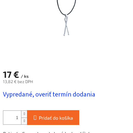
17 €
/ ks
13,82 € bez DPH
Jednotková
Vypredané, overiť termín dodania
cena:
Pridať do košíka