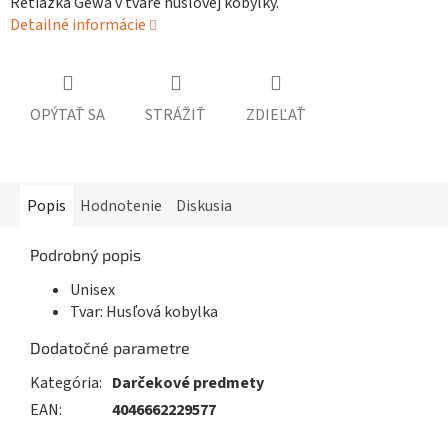
Retiazka Gewa v tvare husľovej kobylky.
Detailné informácie
OPÝTAŤ SA
STRÁŽIŤ
ZDIEĽAŤ
Popis
Hodnotenie
Diskusia
Podrobný popis
Unisex
Tvar: Husľová kobylka
Dodatočné parametre
Kategória
:
Darčekové predmety
EAN
:
4046662229577