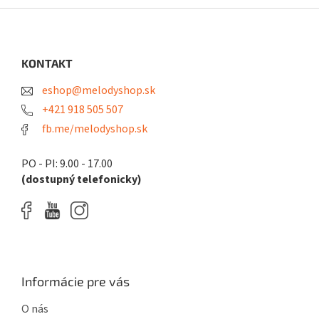
Z
á
p
ä
KONTAKT
t
eshop@melodyshop.sk
i
e
+421 918 505 507
fb.me/melodyshop.sk
PO - PI: 9.00 - 17.00
(dostupný telefonicky)
Informácie pre vás
O nás