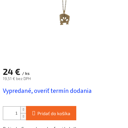
24 €
/ ks
19,51 € bez DPH
Jednotková
Vypredané, overiť termín dodania
cena:
Pridať do košíka