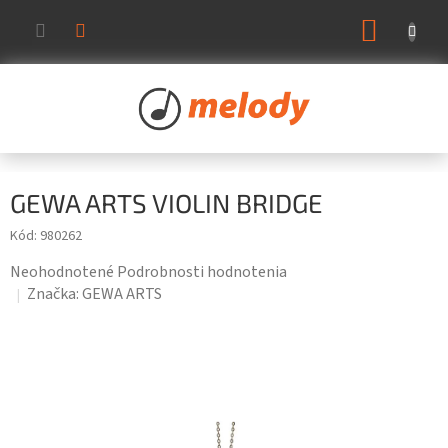
Prejsť
NÁKUP
na
KOŠÍK
obsah
GEWA ARTS VIOLIN BRIDGE
Kód:
980262
Priemerné
Neohodnotené
Podrobnosti hodnotenia
hodnotenie
Značka:
GEWA ARTS
produktu
je
0,0
z
5
hviezdičiek.