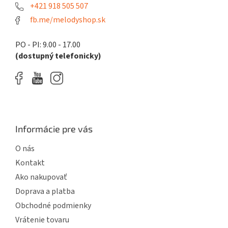
e
+421 918 505 507
fb.me/melodyshop.sk
PO - PI: 9.00 - 17.00
(dostupný telefonicky)
Informácie pre vás
O nás
Kontakt
Ako nakupovať
Doprava a platba
Obchodné podmienky
Vrátenie tovaru