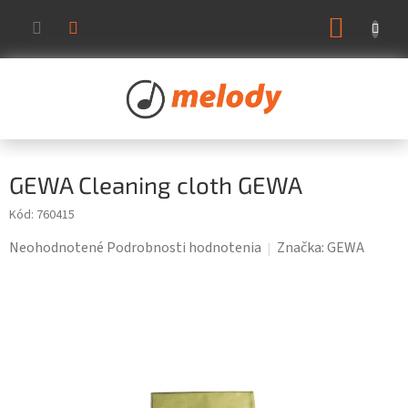
Prejsť
NÁKUP
na
KOŠÍK
obsah
GEWA Cleaning cloth GEWA
Kód:
760415
Priemerné
Neohodnotené
Podrobnosti hodnotenia
Značka:
GEWA
hodnotenie
produktu
je
0,0
z
5
hviezdičiek.