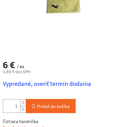
6 €
/ ks
4,88 € bez DPH
Jednotková
Vypredané, overiť termín dodania
cena:
Pridať do košíka
Čistiaca handrička.