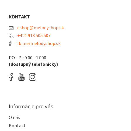
á
p
ä
KONTAKT
t
eshop@melodyshop.sk
i
e
+421 918 505 507
fb.me/melodyshop.sk
PO - PI: 9.00 - 17.00
(dostupný telefonicky)
Informácie pre vás
O nás
Kontakt