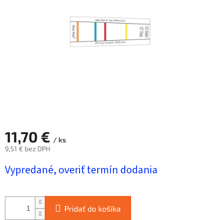
hviezdičiek.
11,70 €
/ ks
9,51 € bez DPH
Jednotková
Vypredané, overiť termín dodania
cena:
Pridať do košíka