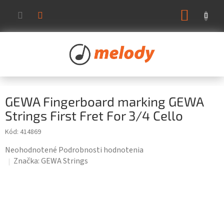
Prejsť
NÁKUP
na
KOŠÍK
obsah
GEWA Fingerboard marking GEWA
Strings First Fret For 3/4 Cello
Kód:
414869
Priemerné
Neohodnotené
Podrobnosti hodnotenia
hodnotenie
Značka:
GEWA Strings
produktu
je
0,0
z
5