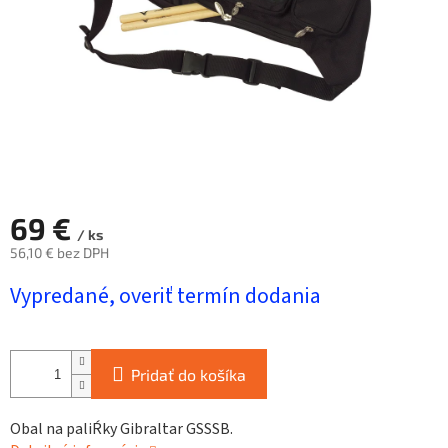
69 €
/ ks
56,10 € bez DPH
Jednotková
Vypredané, overiť termín dodania
cena:
Pridať do košíka
Obal na paliŔky Gibraltar GSSSB.