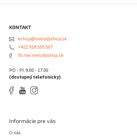
Z
á
p
ä
KONTAKT
t
eshop@melodyshop.sk
i
e
+421 918 505 507
fb.me/melodyshop.sk
PO - PI: 9.00 - 17.00
(dostupný telefonicky)
Informácie pre vás
O nás