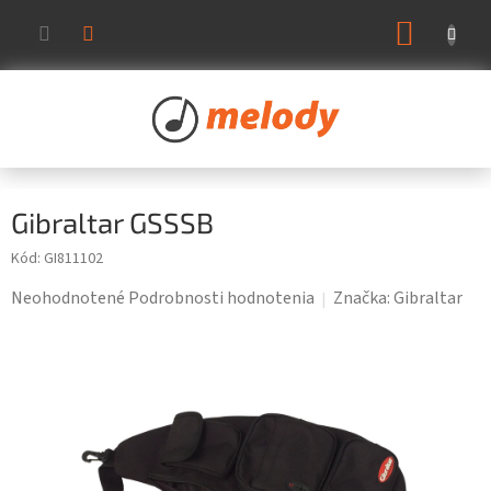
Prejsť
NÁKUP
na
KOŠÍK
obsah
Gibraltar GSSSB
Kód:
GI811102
Priemerné
Neohodnotené
Podrobnosti hodnotenia
Značka:
Gibraltar
hodnotenie
produktu
je
0,0
z
5
hviezdičiek.