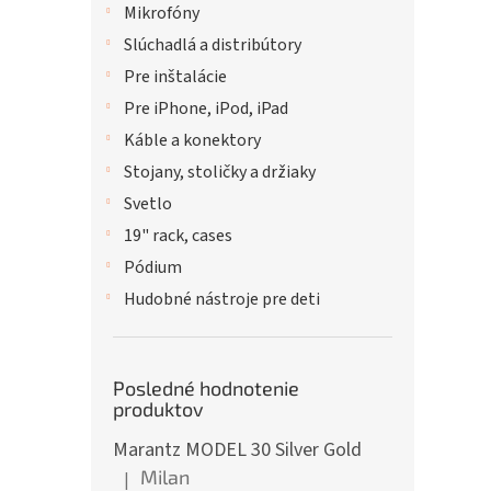
Mikrofóny
Slúchadlá a distribútory
Pre inštalácie
Pre iPhone, iPod, iPad
Káble a konektory
Stojany, stoličky a držiaky
Svetlo
19" rack, cases
Pódium
Hudobné nástroje pre deti
Posledné hodnotenie
produktov
Marantz MODEL 30 Silver Gold
Milan
|
Hodnotenie produktu je 5 z 5 hviezdičiek.