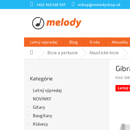
Prejsť
+421 918 505 507
eshop@melodyshop.sk
na
obsah
Letný výpredaj
Blog
O nás
Aktuality
Bicie a perkusie
Akustické bicie
Domov
B
Gibr
o
Preskočiť
č
Kód:
GI
Kategórie
kategórie
n
ý
Letný 
Letný výpredaj
p
NOVINKY
a
n
Gitary
e
Basgitary
l
Klávesy