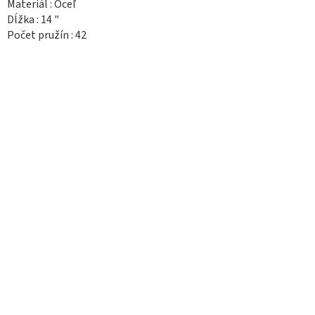
Materiál : Oceľ
Dĺžka : 14 "
Počet pružín : 42