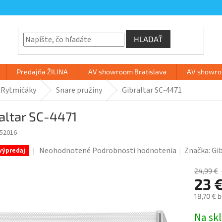
HĽADAŤ
Predajňa ŽILINA
AV showroom Bratislava
AV showroo
Rytmičáky
Snare pružiny
Gibraltar SC-4471
altar SC-4471
852016
Priemerné
Neohodnotené
Podrobnosti hodnotenia
Značka:
Gi
výpredaj
hodnotenie
produktu
24,99 €
23 
je
0,0
18,70 € 
z
Jednotk
Na sk
5
cena: