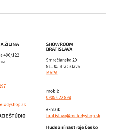
A ŽILINA
SHOWROOM
BRATISLAVA
a 490/122
Smrečianska 20
ina
811 05 Bratislava
MAPA
297
mobil:
0905 622 898
elodyshop.sk
e-mail:
bratislava@melodyshop.sk
CIE ŠTÚDIO
Hudební nástroje Česko