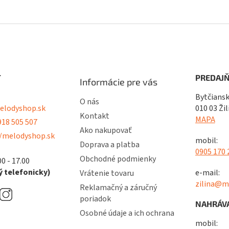
T
PREDAJŇ
Informácie pre vás
Bytčiansk
O nás
lodyshop.sk
010 03 Žil
Kontakt
MAPA
18 505 507
Ako nakupovať
/melodyshop.sk
mobil:
Doprava a platba
0905 170 
Obchodné podmienky
00 - 17.00
 telefonicky)
e-mail:
Vrátenie tovaru
zilina@m
Reklamačný a záručný
poriadok
NAHRÁVA
Osobné údaje a ich ochrana
mobil: