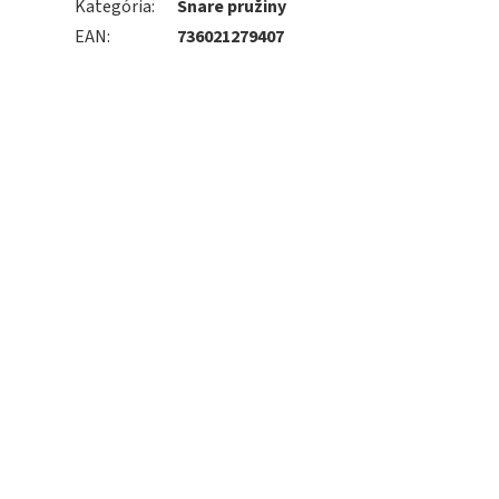
Kategória
:
Snare pružiny
EAN
:
736021279407