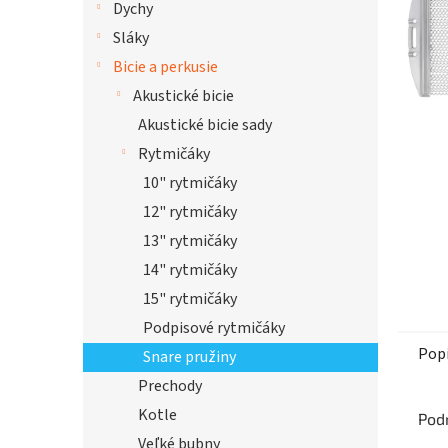
Dychy
Sláky
Bicie a perkusie
Akustické bicie
Akustické bicie sady
Rytmičáky
10" rytmičáky
12" rytmičáky
13" rytmičáky
14" rytmičáky
15" rytmičáky
Podpisové rytmičáky
Pop
Snare pružiny
Prechody
Kotle
Pod
Veľké bubny