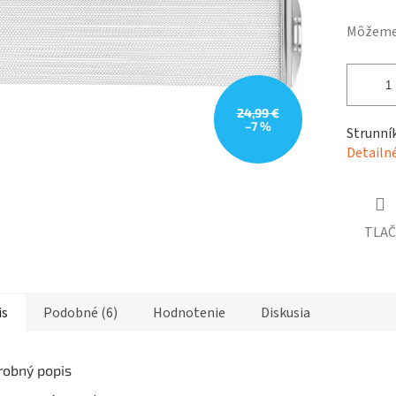
hviezdičiek.
Môžeme 
24,99 €
–7 %
Strunník
Detailn
TLAČ
is
Podobné (6)
Hodnotenie
Diskusia
robný popis