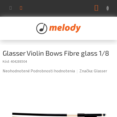
Prejsť
NÁKUP
na
KOŠÍK
obsah
Glasser Violin Bows Fibre glass 1/8
Kód:
404288504
Priemerné
Neohodnotené
Podrobnosti hodnotenia
Značka:
Glasser
hodnotenie
produktu
je
0,0
z
5
hviezdičiek.