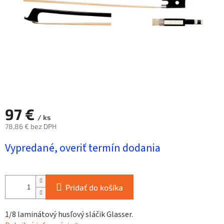
97 €
/ ks
78,86 € bez DPH
Jednotková
Vypredané, overiť termín dodania
cena:
Pridať do košíka
1/8 laminátový husľový sláčik Glasser.