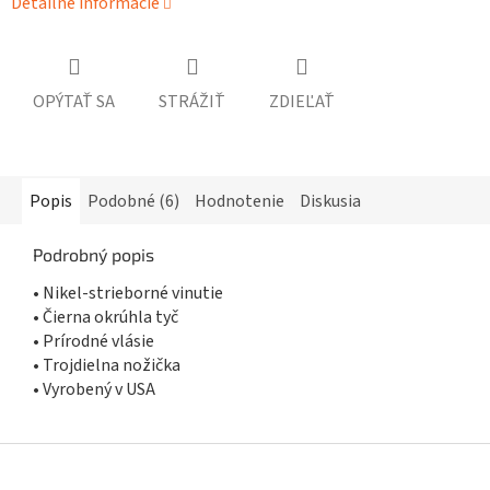
Detailné informácie
OPÝTAŤ SA
STRÁŽIŤ
ZDIEĽAŤ
Popis
Podobné (6)
Hodnotenie
Diskusia
Podrobný popis
• Nikel-strieborné vinutie
• Čierna okrúhla tyč
• Prírodné vlásie
• Trojdielna nožička
• Vyrobený v USA
Z
á