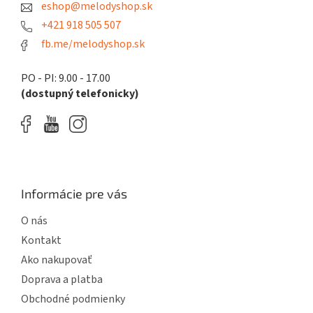
eshop@melodyshop.sk
i
e
p
e
+421 918 505 507
r
fb.me/melodyshop.sk
v
k
y
PO - PI: 9.00 - 17.00
v
(dostupný telefonicky)
ý
p
i
s
u
Informácie pre vás
O nás
Kontakt
Ako nakupovať
Doprava a platba
Obchodné podmienky