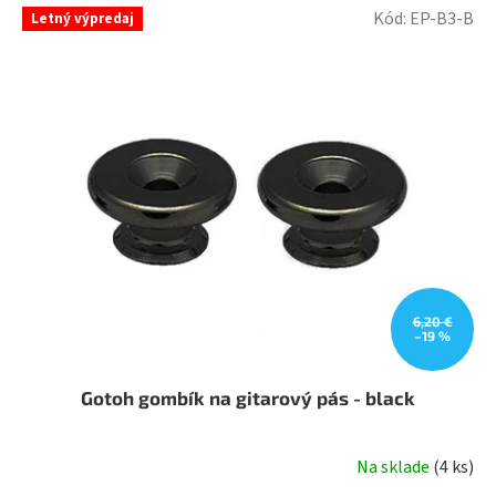
Kód:
EP-B3-B
Letný výpredaj
6,20 €
–19 %
Gotoh gombík na gitarový pás - black
Na sklade
(
4 ks
)