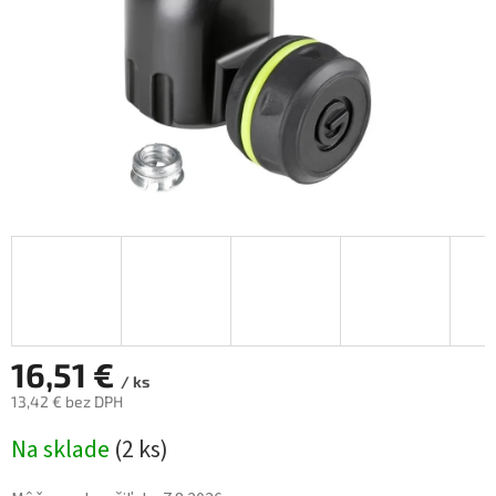
16,51 €
/ ks
13,42 € bez DPH
Jednotková
Na sklade
(
2 ks
)
cena: