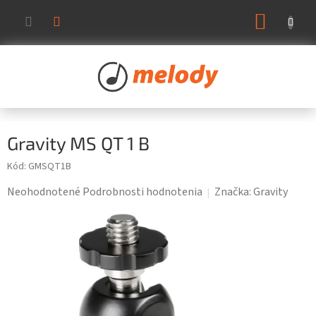
Prejsť
NÁKUP
na
KOŠÍK
obsah
Gravity MS QT 1 B
Kód:
GMSQT1B
Priemerné
Neohodnotené
Podrobnosti hodnotenia
Značka:
Gravity
hodnotenie
produktu
je
0,0
z
5
hviezdičiek.