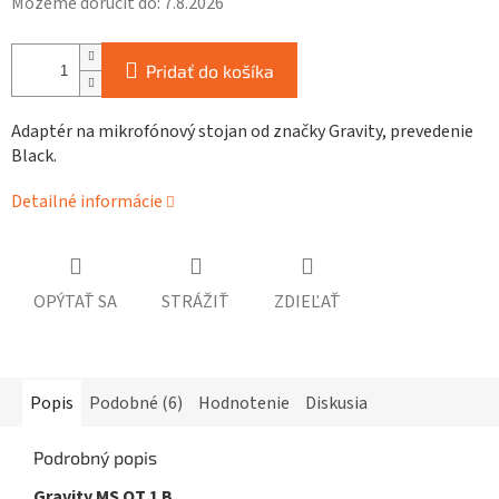
Môžeme doručiť do:
7.8.2026
Pridať do košíka
Adaptér na mikrofónový stojan od značky Gravity, prevedenie
Black.
Detailné informácie
OPÝTAŤ SA
STRÁŽIŤ
ZDIEĽAŤ
Popis
Podobné (6)
Hodnotenie
Diskusia
Podrobný popis
Gravity MS QT 1 B