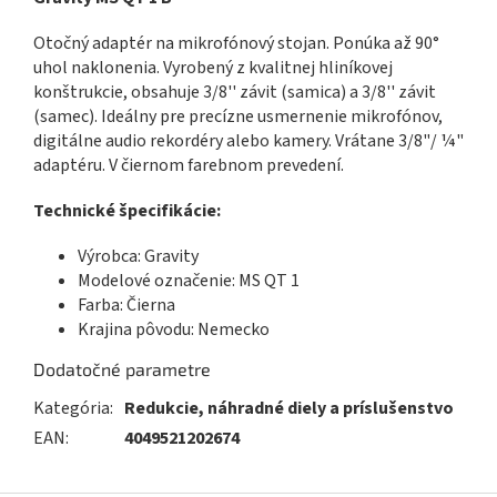
Otočný adaptér na mikrofónový stojan. Ponúka až 90°
uhol naklonenia. Vyrobený z kvalitnej hliníkovej
konštrukcie, obsahuje 3/8'' závit (samica) a 3/8'' závit
(samec). Ideálny pre precízne usmernenie mikrofónov,
digitálne audio rekordéry alebo kamery. Vrátane 3/8"/ ¼"
adaptéru. V čiernom farebnom prevedení.
Technické špecifikácie:
Výrobca: Gravity
Modelové označenie: MS QT 1
Farba: Čierna
Krajina pôvodu: Nemecko
Dodatočné parametre
Kategória
:
Redukcie, náhradné diely a príslušenstvo
EAN
:
4049521202674