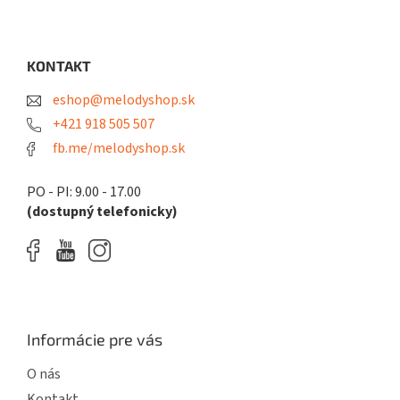
Z
á
p
ä
KONTAKT
t
eshop@melodyshop.sk
i
e
+421 918 505 507
fb.me/melodyshop.sk
PO - PI: 9.00 - 17.00
(dostupný telefonicky)
Informácie pre vás
O nás
Kontakt