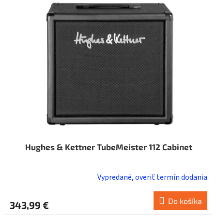
i
o
s
d
p
u
r
k
o
t
d
o
u
v
k
t
o
v
Hughes & Kettner TubeMeister 112 Cabinet
Vypredané, overiť termín dodania
Do košíka
343,99 €