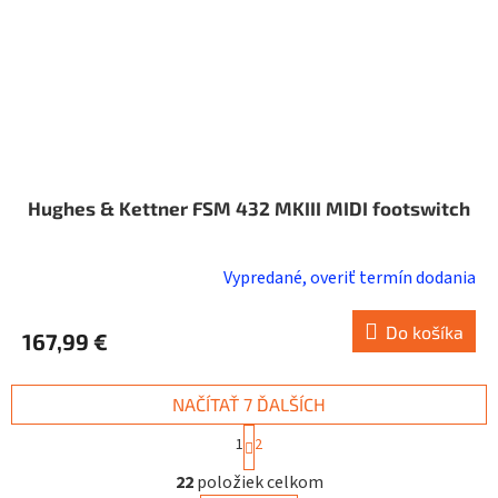
Hughes & Kettner FSM 432 MKIII MIDI footswitch
Vypredané, overiť termín dodania
Do košíka
167,99 €
NAČÍTAŤ 7 ĎALŠÍCH
S
1
2
t
O
r
22
položiek celkom
v
á