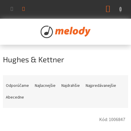
Prejsť
NÁKUP
na
KOŠÍK
obsah
Hughes & Kettner
R
a
Odporúčame
Najlacnejšie
Najdrahšie
Najpredávanejšie
d
e
Abecedne
n
i
V
e
Kód:
1006847
ý
p
p
r