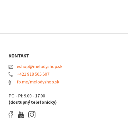
Z
á
p
ä
KONTAKT
t
eshop@melodyshop.sk
i
e
+421 918 505 507
fb.me/melodyshop.sk
PO - PI: 9.00 - 17.00
(dostupný telefonicky)