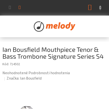
Prejsť
NÁKUP
na
KOŠÍK
obsah
Ian Bousfield Mouthpiece Tenor &
Bass Trombone Signature Series S4
Kód:
714502
Priemerné
Neohodnotené
Podrobnosti hodnotenia
hodnotenie
Značka:
Ian Bousfield
produktu
je
0,0
z
5