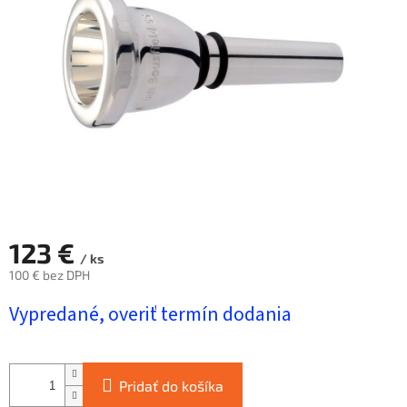
hviezdičiek.
123 €
/ ks
100 € bez DPH
Jednotková
Vypredané, overiť termín dodania
cena:
Pridať do košíka