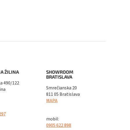
A ŽILINA
SHOWROOM
BRATISLAVA
a 490/122
Smrečianska 20
ina
811 05 Bratislava
MAPA
297
mobil:
0905 622 898