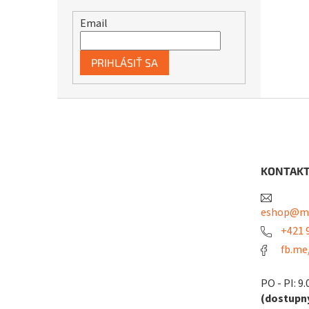
Email
PRIHLÁSIŤ SA
Z
á
p
ä
t
KONTAK
i
e
eshop@me
+421 9
fb.me
PO - PI: 9.
(dostupný