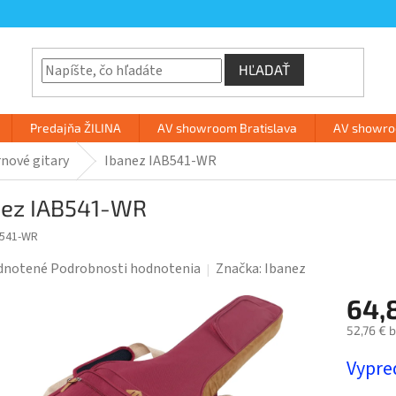
HĽADAŤ
Predajňa ŽILINA
AV showroom Bratislava
AV showroo
nové gitary
Ibanez IAB541-WR
nez IAB541-WR
B541-WR
rné
dnotené
Podrobnosti hodnotenia
Značka:
Ibanez
enie
64,
tu
52,76 € 
Jednotk
Vypre
cena: