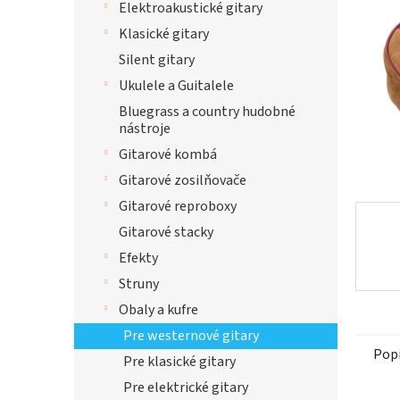
Elektroakustické gitary
hviezdi
Klasické gitary
Silent gitary
Ukulele a Guitalele
Bluegrass a country hudobné
nástroje
Gitarové kombá
Gitarové zosilňovače
Gitarové reproboxy
Gitarové stacky
Efekty
Struny
Obaly a kufre
Pre westernové gitary
Pop
Pre klasické gitary
Pre elektrické gitary