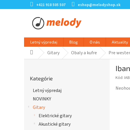
Prejsť
+421 918 505 507
eshop@melodyshop.sk
na
obsah
Letný výpredaj
Blog
O nás
Aktuality
Gitary
Obaly a kufre
Pre wester
Domov
B
Iba
o
Preskočiť
č
Kód:
IA
Kategórie
kategórie
n
ý
Prieme
Neoho
Letný výpredaj
p
hodnot
NOVINKY
a
produk
n
je
Gitary
e
0,0
Elektrické gitary
l
z
Akustické gitary
5