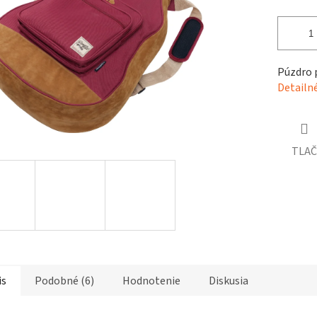
čiek.
Púzdro p
Detailn
TLAČ
is
Podobné (6)
Hodnotenie
Diskusia