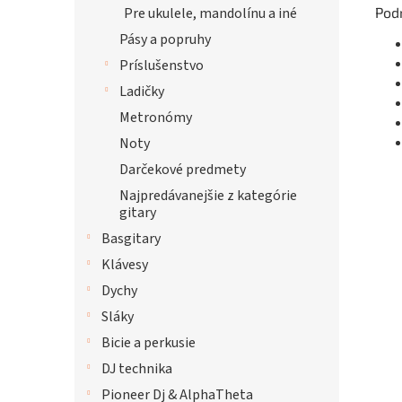
Pod
Pre ukulele, mandolínu a iné
Pásy a popruhy
Príslušenstvo
Ladičky
Metronómy
Noty
Darčekové predmety
Najpredávanejšie z kategórie
gitary
Basgitary
Klávesy
Dychy
Sláky
Bicie a perkusie
DJ technika
Pioneer Dj & AlphaTheta