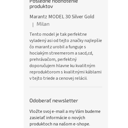
Posledné hodnotenie
produktov
Marantz MODEL 30 Silver Gold
Milan
|
Hodnotenie produktu je 5 z 5 hviezdičiek.
Tento model je tak perfektne
vyladený asi od tejto značky najlepšie
čo marantz urobil a funguje s
hociakým streemerom a sacd,cd,
prehrávačom, perfektný
doporučujem hlavne ku kvalitným
reproduktorom s kvalitnými káblami
v tejto triede a cenovej relácii.
Odoberať newsletter
Vložte svoj e-mail a my Vám budeme
zasielať informácie o nových
produktoch na našom e-shope.