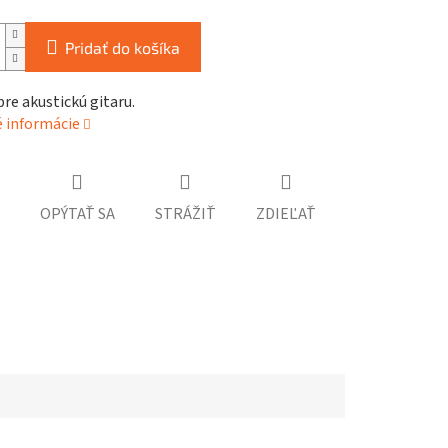
Pridať do košíka
re akustickú gitaru.
é informácie
OPÝTAŤ SA
STRÁŽIŤ
ZDIEĽAŤ