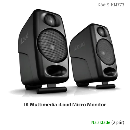
Kód:
SIKM773
IK Multimedia iLoud Micro Monitor
Na sklade
(
2 pár
)
Priemerné
hodnotenie