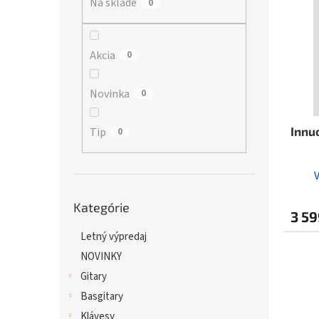
Na sklade
p
0
i
r
s
o
p
d
r
Akcia
0
u
o
k
d
Novinka
0
t
u
o
k
v
t
Innu
Tip
0
o
v
Preskočiť
Kategórie
kategórie
3 59
Letný výpredaj
NOVINKY
Gitary
Basgitary
Klávesy