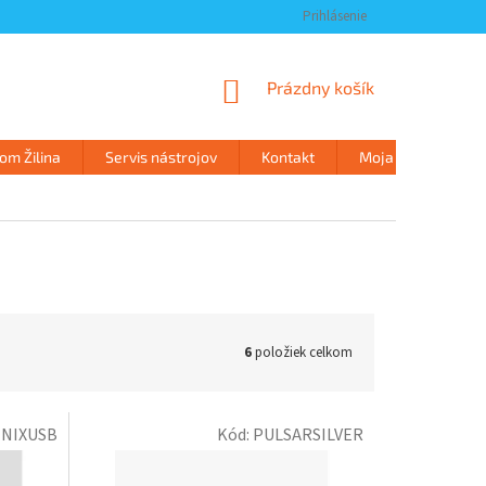
Prihlásenie
NÁKUPNÝ
Prázdny košík
KOŠÍK
m Žilina
Servis nástrojov
Kontakt
Moja objednávka
6
položiek celkom
NIXUSB
Kód:
PULSARSILVER