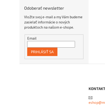
Odoberať newsletter
Vložte svoj e-mail a my Vám budeme
zasielať informácie o nových
produktoch na našom e-shope.
Email
PRIHLÁSIŤ SA
Z
á
p
ä
t
KONTAK
i
e
eshop@me