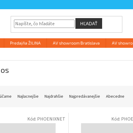
HĽADAŤ
Predajňa ŽILINA
AV showroom Bratislava
AV showroo
uos
účame
Najlacnejšie
Najdrahšie
Najpredávanejšie
Abecedne
Kód:
PHOENIXNET
Kód:
PHOE