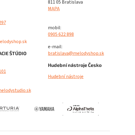
811 05 Bratislava
MAPA
297
mobil:
0905 622 898
elodyshop.sk
e-mail:
bratislava@melodyshop.sk
CIE ŠTÚDIO
Hudební nástroje Česko
101
Hudební nástroje
elodystudio.sk