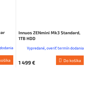
ear
Innuos ZENmini Mk3 Standard,
1TB HDD
 dodania
Vypredané, overiť termín dodania
košíka
Do košíka
1 499 €