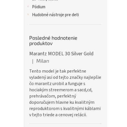
Pódium
Hudobné nástroje pre deti
Posledné hodnotenie
produktov
Marantz MODEL 30 Silver Gold
Milan
|
Hodnotenie produktu je 5 z 5 hviezdičiek.
Tento model je tak perfektne
vyladený asi od tejto značky najlepšie
čo marantz urobil a funguje s
hociakým streemerom a sacd,cd,
prehrávačom, perfektný
doporučujem hlavne ku kvalitným
reproduktorom s kvalitnými káblami
v tejto triede a cenovej relácii.