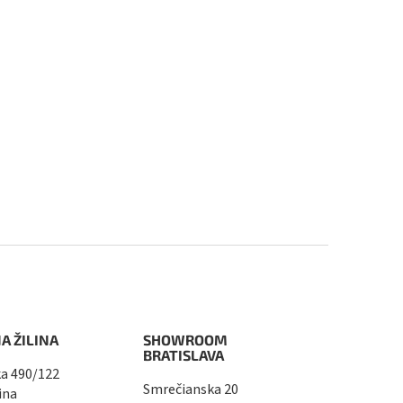
A ŽILINA
SHOWROOM
BRATISLAVA
a 490/122
Smrečianska 20
ina