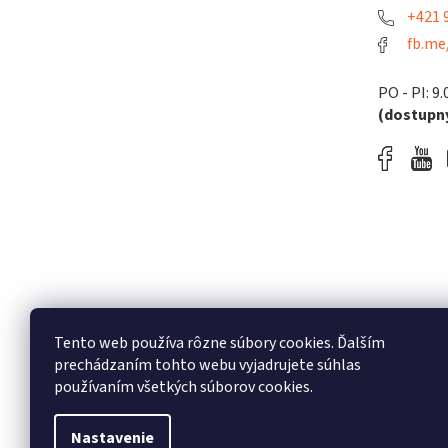
+421 9
fb.me
PO - PI: 9.
(dostupný
Tento web používa rôzne súbory cookies. Ďalším
prechádzaním tohto webu vyjadrujete súhlas
používaním všetkých súborov cookies.
Nastavenie