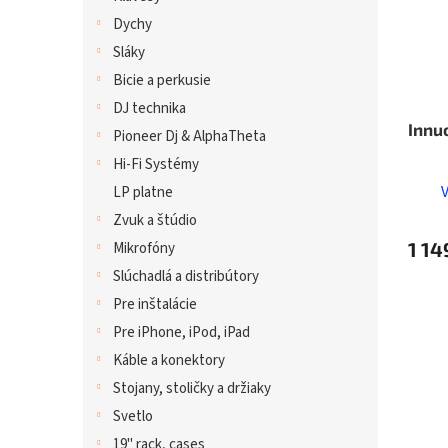
Dychy
Sláky
Bicie a perkusie
DJ technika
Innu
Pioneer Dj & AlphaTheta
Hi-Fi Systémy
LP platne
Zvuk a štúdio
1 14
Mikrofóny
Slúchadlá a distribútory
Pre inštalácie
Pre iPhone, iPod, iPad
Káble a konektory
Stojany, stoličky a držiaky
Svetlo
19" rack, cases