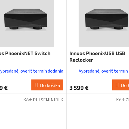
os PhoenixNET Switch
Innuos PhoenixUSB USB
Reclocker
Vypredané, overiť termín dodania
Vypredané, overiť termín
Do košíka
Do 
9 €
3 599 €
Kód:
PULSEMINIBLK
Kód:
Z