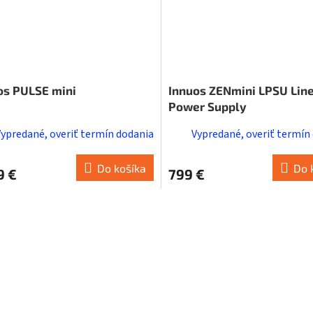
os PULSE mini
Innuos ZENmini LPSU Lin
Power Supply
Vypredané, overiť termín dodania
Vypredané, overiť termín
Do košíka
Do 
9 €
799 €
O
v
l
á
d
a
c
i