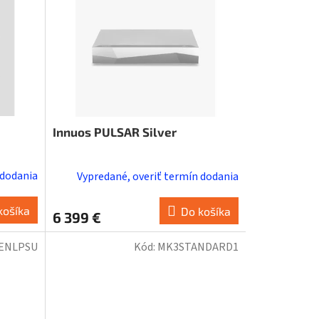
Innuos PULSAR Silver
 dodania
Vypredané, overiť termín dodania
košíka
Do košíka
6 399 €
ENLPSU
Kód:
MK3STANDARD1